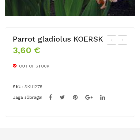
Parrot gladiolus KOERSK
3,60
€
arr
ladi
ot
olu
gla
s
OUT OF STOCK
diol
RA
us
M
SKU:
SKU1275
VL
BA
Jaga sõbraga!
ADI
M
MIR