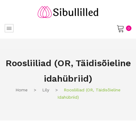
0
No products in the cart.
Roosliiliad (OR, Täidisõieline
idahübriid)
Home
>
Lily
>
Roosliiliad (OR, Täidisõieline
Idahübriid)