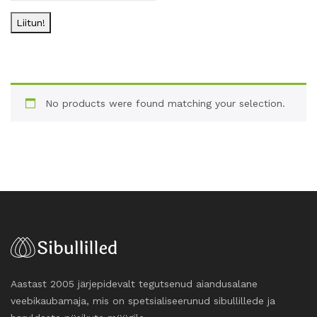
Liitun!
No products were found matching your selection.
Aastast 2005 järjepidevalt tegutsenud aiandusalane
veebikaubamaja, mis on spetsialiseerunud sibullillede ja