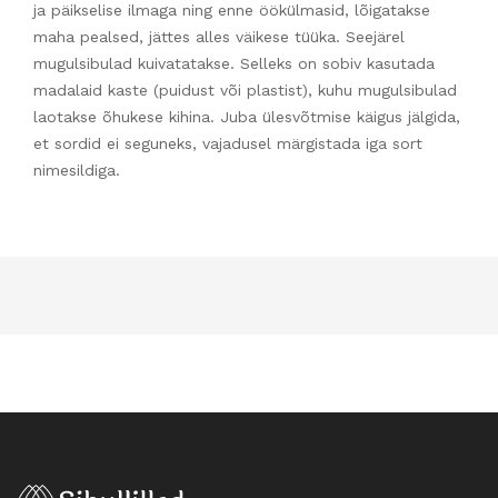
ja päikselise ilmaga ning enne öökülmasid, lõigatakse
maha pealsed, jättes alles väikese tüüka. Seejärel
mugulsibulad kuivatatakse. Selleks on sobiv kasutada
madalaid kaste (puidust või plastist), kuhu mugulsibulad
laotakse õhukese kihina. Juba ülesvõtmise käigus jälgida,
et sordid ei seguneks, vajadusel märgistada iga sort
nimesildiga.