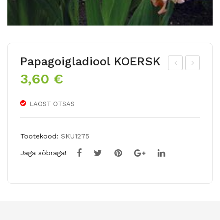
Papagoigladiool KOERSK
3,60
€
apa
ed-
goi
gla
gla
dio
LAOST OTSAS
dio
ol
ol
RA
Tootekood:
SKU1275
VL
M
Jaga sõbraga!
ADI
BA
MIR
M