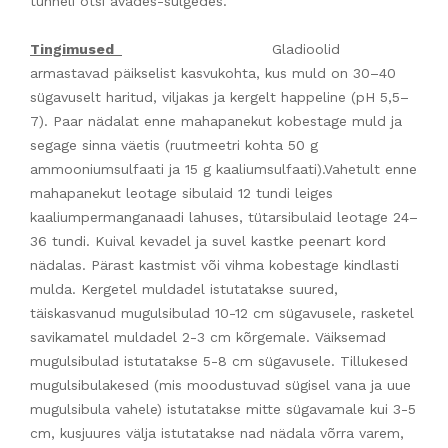
tunneli otsi avades-sulgedes.
Tingimused
Gladioolid
armastavad päikselist kasvukohta, kus muld on 30–40
sügavuselt haritud, viljakas ja kergelt happeline (pH 5,5–
7). Paar nädalat enne mahapanekut kobestage muld ja
segage sinna väetis (ruutmeetri kohta 50 g
ammooniumsulfaati ja 15 g kaaliumsulfaati).Vahetult enne
mahapanekut leotage sibulaid 12 tundi leiges
kaaliumpermanganaadi lahuses, tütarsibulaid leotage 24–
36 tundi. Kuival kevadel ja suvel kastke peenart kord
nädalas. Pärast kastmist või vihma kobestage kindlasti
mulda. Kergetel muldadel istutatakse suured,
täiskasvanud mugulsibulad 10-12 cm sügavusele, rasketel
savikamatel muldadel 2-3 cm kõrgemale. Väiksemad
mugulsibulad istutatakse 5-8 cm sügavusele. Tillukesed
mugulsibulakesed (mis moodustuvad sügisel vana ja uue
mugulsibula vahele) istutatakse mitte sügavamale kui 3-5
cm, kusjuures välja istutatakse nad nädala võrra varem,