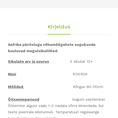
Kirjeldus
Aafrika päritoluga võhumõõgaliste sugukonda
kuuluvad mugulsibullilled.
Sibulate arv ja suurus
5 sibulat 10+
Nimi
KOERSK
Mõõdud
Kõrgus 90-110cm
Õitsemisperiood
August-september.
Õitsemise algust saab 1–2 nädala võrra kiirendada, kui
teete peenrale kiletunneli. Temperatuuri reguleerige