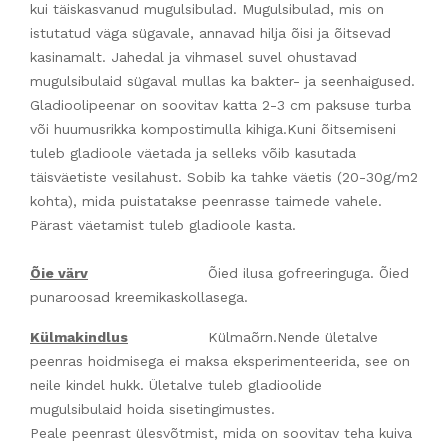
kui täiskasvanud mugulsibulad. Mugulsibulad, mis on
istutatud väga sügavale, annavad hilja õisi ja õitsevad
kasinamalt. Jahedal ja vihmasel suvel ohustavad
mugulsibulaid sügaval mullas ka bakter- ja seenhaigused.
Gladioolipeenar on soovitav katta 2-3 cm paksuse turba
või huumusrikka kompostimulla kihiga.Kuni õitsemiseni
tuleb gladioole väetada ja selleks võib kasutada
täisväetiste vesilahust. Sobib ka tahke väetis (20-30g/m2
kohta), mida puistatakse peenrasse taimede vahele.
Pärast väetamist tuleb gladioole kasta.
Õie värv
Õied ilusa gofreeringuga. Õied
punaroosad kreemikaskollasega.
Külmakindlus
Külmaõrn.Nende ületalve
peenras hoidmisega ei maksa eksperimenteerida, see on
neile kindel hukk. Ületalve tuleb gladioolide
mugulsibulaid hoida sisetingimustes.
Peale peenrast ülesvõtmist, mida on soovitav teha kuiva