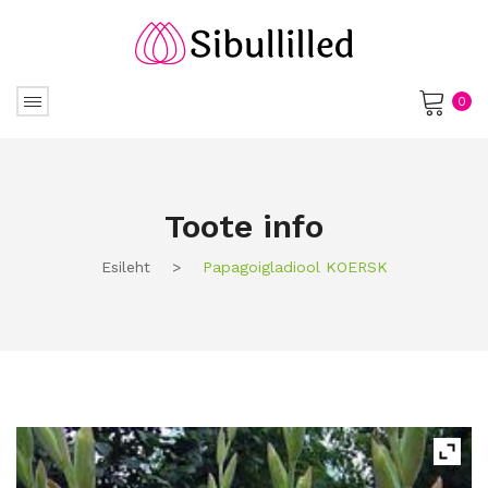
0
No products in the cart.
Toote info
Esileht
>
Papagoigladiool KOERSK