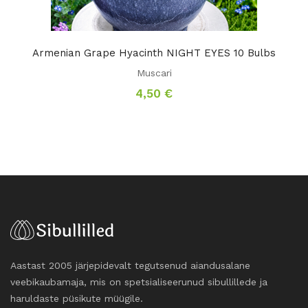
Armenian Grape Hyacinth NIGHT EYES 10 Bulbs
Muscari
4,50
€
Aastast 2005 järjepidevalt tegutsenud aiandusalane
veebikaubamaja, mis on spetsialiseerunud sibullillede ja
haruldaste püsikute müügile.