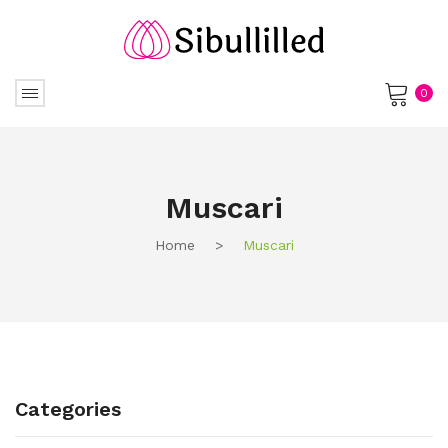
0
No products in the cart.
Muscari
Home
>
Muscari
Categories