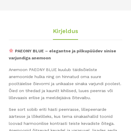
Kirjeldus
PAEONY BLUE – elegantne ja pilkupüüdev sinise
varjundiga anemoon
Anemoon PAEONY BLUE kuulub täidisõieliste
anemoonide hulka ning on hinnatud oma suure
pooltäielise õievormi ja unikaalse sinaka varjundi poolest.
Õied on tihedad ja kaunilt kihilised, luues peenras või
lillevaasis erilise ja meeldejääva õitevaibu.
See sort sobib eriti hästi peenrasse, lillepeenarde
äärtesse ja lõikelilleks, kus tema sinakashallid toonid
loovad harmoonilise kontrasti teiste kevadiste õitega.
Anemoonid õitsevad kevadel ja varasuvel, lisades aeda