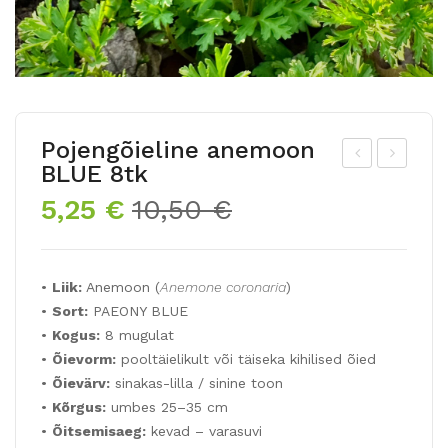
Pojengõieline anemoon
BLUE 8tk
äidi
arili
Algne
Praegune
5,25
€
10,50
€
sõi
k
hind
hind
elin
kall
oli:
on:
e
a
10,50 €.
5,25 €.
•
Liik:
Anemoon (
Anemone coronaria
)
aas
•
Sort:
PAEONY BLUE
ia
•
Kogus:
8 mugulat
liilia
•
Õievorm:
pooltäielikult või täiseka kihilised õied
RE
•
Õievärv:
sinakas-lilla / sinine toon
D
•
Kõrgus:
umbes 25–35 cm
•
Õitsemisaeg:
kevad – varasuvi
TW