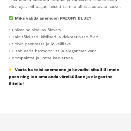
värvi ajal, mil paljud teised taimed alles alustavad kasvu.
Miks valida anemoon PAEONY BLUE?
• Unikaalne sinakas õievärv
• Täidisõielised, kihilised ja dekoratiivsed õied
• Sobib peenrasse ja lõikelilleks
• Lisab aeda harmoonilist ja elegantset värvi
• Kompaktne ja lihtne kasvatada
Vaata ka teisi anemoone ja kevadisi sibullilli meie
poes ning loo oma aeda värviküllane ja elegantne
õiteilu!