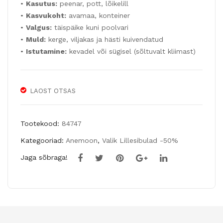
•
Kasutus:
peenar, pott, lõikelill
IN
•
Kasvukoht:
avamaa, konteiner
3
•
Valgus:
täispäike kuni poolvari
sib
•
Muld:
kerge, viljakas ja hästi kuivendatud
ulat
•
Istutamine:
kevadel või sügisel (sõltuvalt kliimast)
LAOST OTSAS
Tootekood:
84747
Kategooriad:
Anemoon
,
Valik Lillesibulad -50%
Jaga sõbraga!