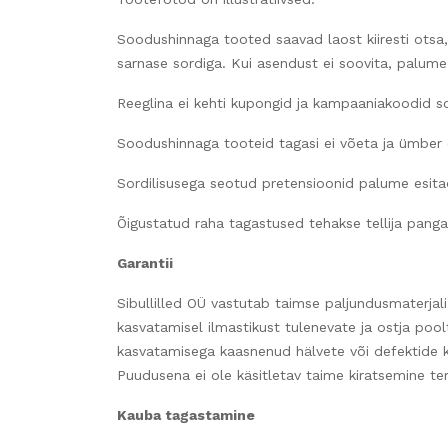
Soodushinnaga tooted saavad laost kiiresti otsa
sarnase sordiga. Kui asendust ei soovita, palum
Reeglina ei kehti kupongid ja kampaaniakoodid s
Soodushinnaga tooteid tagasi ei võeta ja ümber e
Sordilisusega seotud pretensioonid palume esita
Õigustatud raha tagastused tehakse tellija pangaar
Garantii
Sibullilled OÜ vastutab taimse paljundusmaterjali
kasvatamisel ilmastikust tulenevate ja ostja poo
kasvatamisega kaasnenud hälvete või defektide ko
Puudusena ei ole käsitletav taime kiratsemine t
Kauba tagastamine