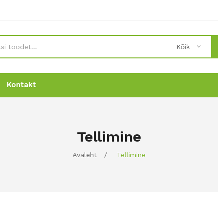
Kõik
Kontakt
Uudised
Uudised
Tellimine
Tellimine
Kontakt
Kontakt
Tellimine
Avaleht
/
Tellimine