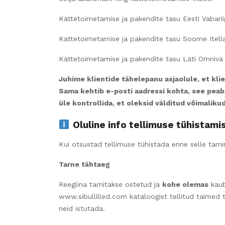
Kättetoimetamise ja pakendite tasu Eesti Vabarii
Kättetoimetamise ja pakendite tasu Soome Itella
Kättetoimetamise ja pakendite tasu Läti Omniva 
Juhime klientide tähelepanu asjaolule, et kl
Sama kehtib e-posti aadressi kohta, see peab 
üle kontrollida, et oleksid välditud võimalik
Oluline info tellimuse tühistami
Kui otsustad tellimuse tühistada enne selle tarn
Tarne tähtaeg
Reeglina tarnitakse ostetud ja
kohe olemas
kau
www.sibullilled.com kataloogist tellitud taimed t
neid istutada.