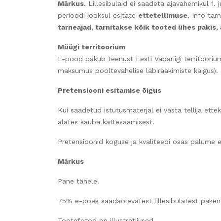
Märkus.
Lillesibulaid ei saadeta ajavahemikul 1. ju
perioodi jooksul esitate
ettetellimuse
. Info tar
tarneajad, tarnitakse kõik tooted ühes pakis,
Müügi territoorium
E-pood pakub teenust Eesti Vabariigi territoorium
maksumus pooltevahelise läbirääkimiste käigus).
Pretensiooni esitamise õigus
Kui saadetud istutusmaterjal ei vasta tellija ette
alates kauba kättesaamisest.
Pretensioonid koguse ja kvaliteedi osas palume e
Märkus
Pane tähele!
75% e-poes saadaolevatest lillesibulatest pakend
Tootefotod on illustratiivsed.