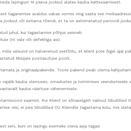
ganeda lepingust 14 päeva jooksul alates kauba kättesaamisest.
st taganemise avaldus vabas vormis ning saata see meiliaadressil
a jooksul või esitama tõendi, et ta on eelnimetatud perioodi jook
tud juhul, kui tagastamise põhjus seisneb
tule (nt vale või defektiga asi).
 mille seisund on halvenenud seetõttu, et klient pole õigel ajal p
astatud Müüjale postiasutuse poolt.
tamata ja originaalpakendis. Toote pakend peab olema kahjustam
 vajalik kauba olemuses, omadustes ja toimimises veendumiseks võ
 vastavalt kauba väärtuse vähenemisele.
amissoovi saamist. Kui Klient on sõnaselgelt valinud Sibullille
amise viisi, ei pea Sibullilled OÜ Kliendile tagastama kulu, mis ül
t seni, kuni on lepingu esemeks oleva asja tagasi