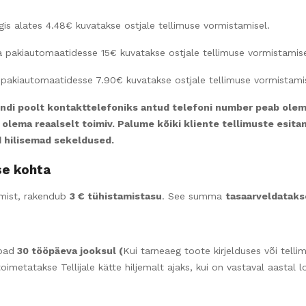
gis alates 4.48€ kuvatakse ostjale tellimuse vormistamisel.
 pakiautomaatidesse 15€ kuvatakse ostjale tellimuse vormistamise
pakiautomaatidesse 7.90€ kuvatakse ostjale tellimuse vormistamis
iendi poolt kontakttelefoniks antud telefoni number peab ole
olema reaalselt toimiv. Palume kõiki kliente tellimuste esita
ud hilisemad sekeldused.
se kohta
imist, rakendub
3 € tühistamistasu
. See summa
tasaarveldataks
bad
30 tööpäeva jooksul (
Kui tarneaeg toote kirjelduses või tellim
oimetatakse Tellijale kätte hiljemalt ajaks, kui on vastaval aastal