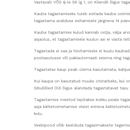
Vastavalt VÕS §-le 56 lg 1, on Kliendil õigus ta
Kauba tagastamiseks tuleb esitada kauba ostmise
tagastama avalduse esitamisele järgneva 14 päev
Kauba tagastamise kulud kannab ostja, välja arva
asjaolus, et tagastamisele kuuluv asi ei vasta telli
Tagastada ei saa ja hüvitamisele ei kuulu kaubad,
postiasutusse või pakiautomaati seisma ning tag
Tagastatav kaup peab olema kasutamata, kahjus
Kui kaupa on kasutatud muuks otstarbeks, kui on
Sibullilled OÜl õigus alandada tagastatavat tasu
Tagastamise meetod lepitakse kokku peale tagast
asja kättetoimetamise viisist erineva kättetoimet
kulu.
Veebipood võib keelduda tagasimaksete tegemises