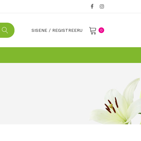
SISENE
/
REGISTREERU
0
No products in the cart.