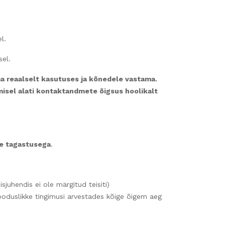
l.
el.
ma reaalselt kasutuses ja kõnedele vastama.
misel alati kontaktandmete õigsus hoolikalt
e tagastusega
.
isjuhendis ei ole märgitud teisiti)
 looduslikke tingimusi arvestades kõige õigem aeg