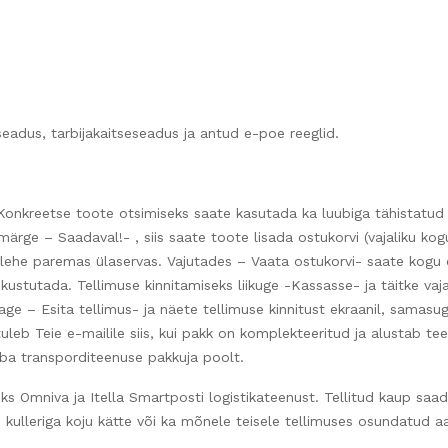
seadus, tarbijakaitseseadus ja antud e-poe reeglid.
nkreetse toote otsimiseks saate kasutada ka luubiga tähistatud ot
märge – Saadaval!- , siis saate toote lisada ostukorvi (vajaliku k
lehe paremas ülaservas. Vajutades – Vaata ostukorvi- saate kogu o
ustutada. Tellimuse kinnitamiseks liikuge -Kassasse- ja täitke vajal
tage – Esita tellimus- ja näete tellimuse kinnitust ekraanil, samasug
uleb Teie e-mailile siis, kui pakk on komplekteeritud ja alustab te
ba transporditeenuse pakkuja poolt.
s Omniva ja Itella Smartposti logistikateenust. Tellitud kaup saad
le kulleriga koju kätte või ka mõnele teisele tellimuses osundatud