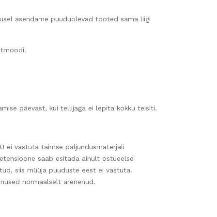
alusel asendame puuduolevad tooted sama liigi
stmoodi.
se päevast, kui tellijaga ei lepita kokku teisiti.
OÜ ei vastuta taimse paljundusmaterjali
retensioone saab esitada ainult ostueelse
ud, siis müüja puuduste eest ei vastuta.
unnused normaalselt arenenud.