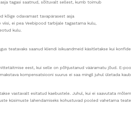
 asja tagasi saatnud, sõltuvalt sellest, kumb toimub
tud kõige odavamast tavapärasest asja
 viisi, ei pea Veebipood tarbijale tagastama kulu,
eotud kulu.
us teatavaks saanud kliendi isikuandmeid käsitletakse kui konfiden
 mittetäitmise eest, kui selle on põhjustanud vääramatu jõud. E-poo
t makstava kompensatsiooni suurus ei saa mingil juhul ületada k
takse vastavalt esitatud kaebustele. Juhul, kui ei saavutata mõle
luste küsimuste lahendamiseks kohustuvad pooled vahetama teateid j