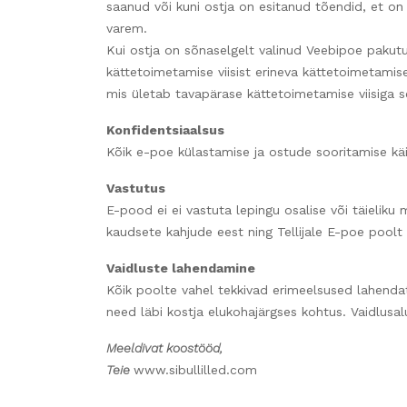
saanud või kuni ostja on esitanud tõendid, et on
varem.
Kui ostja on sõnaselgelt valinud Veebipoe paku
kättetoimetamise viisist erineva kättetoimetamise
mis ületab tavapärase kättetoimetamise viisiga s
Konfidentsiaalsus
Kõik e-poe külastamise ja ostude sooritamise käig
Vastutus
E-pood ei ei vastuta lepingu osalise või täieliku
kaudsete kahjude eest ning Tellijale E-poe pool
Vaidluste lahendamine
Kõik poolte vahel tekkivad erimeelsused lahenda
need läbi kostja elukohajärgses kohtus. Vaidlusa
Meeldivat koostööd,
Teie
www.sibullilled.com