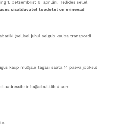
ng 1. detsembrist 6. aprillini. Tellides sellel
muses sisalduvatel toodetel on erinevad
riiki (sellisel juhul selgub kauba transpordi
 õigus kaup müüjale tagasi saata 14 päeva jooksul
iaadressile info@sibullilliled.com
ta.