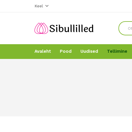
Keel
Avaleht
Pood
Uudised
Tellimine
Avaleht
Avaleht
Pood
Pood