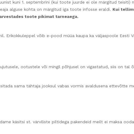
unist kuni 1. septembrini (kui toote juurde ei ole märgitud teisiti) ni
neaja alguse kohta on märgitud iga toote infosse eraldi.
Kui telli
 arvestades toote pikimat tarneaega.
il. Erikokkuleppel võib e-pood müüa kaupa ka väljaspoole Eesti Vaba
kujutusele, ootustele või mingil põhjusel on vigastatud, siis on tal
sitada sama tähtaja jooksul vabas vormis avaldusena ettevõtte meil
ame käsitsi st. värviliste piltidega pakendeid meilt ei maksa ooda