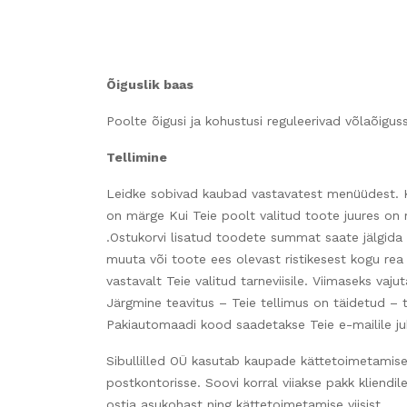
Õiguslik baas
Poolte õigusi ja kohustusi reguleerivad võlaõigus
Tellimine
Leidke sobivad kaubad vastavatest menüüdest. Ko
on märge Kui Teie poolt valitud toote juures on 
.Ostukorvi lisatud toodete summat saate jälgida 
muuta või toote ees olevast ristikesest kogu rea k
vastavalt Teie valitud tarneviisile. Viimaseks vaju
Järgmine teavitus – Teie tellimus on täidetud – t
Pakiautomaadi kood saadetakse Teie e-mailile ju
Sibullilled OÜ kasutab kaupade kättetoimetamisek
postkontorisse. Soovi korral viiakse pakk kliendi
ostja asukohast ning kättetoimetamise viisist.