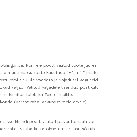
singuriba. Kui Teie poolt valitud toote juures
oguse muutmiseks saate kasutada “+” ja “-” märke
stukorvi sisu üle vaadata ja vajadusel koguseid
ikud väljad. Valitud väljadele lisandub postikulu
une kinnitus tuleb ka Teie e-mailile.
ekonda (pärast raha laekumist meie arvele).
etakse kliendi poolt valitud pakiautomaati või
 aadressile. Kauba kättetoimetamise tasu sõltub