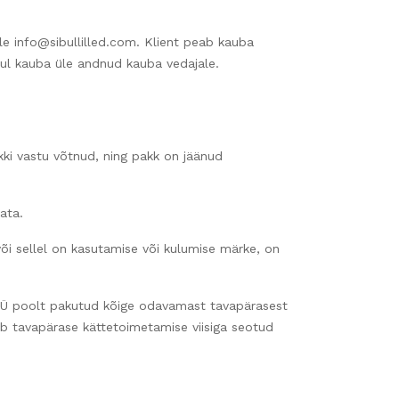
e info@sibullilled.com. Klient peab kauba
sul kauba üle andnud kauba vedajale.
akki vastu võtnud, ning pakk on jäänud
ata.
i sellel on kasutamise või kulumise märke, on
d OÜ poolt pakutud kõige odavamast tavapärasest
etab tavapärase kättetoimetamise viisiga seotud