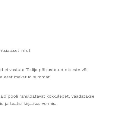
tsiaalset infot.
d ei vastuta Tellija põhjustatud otseste või
auba eest makstud summat.
maid pooli rahuldatavat kokkulepet, vaadatakse
a teatisi kirjalikus vormis.