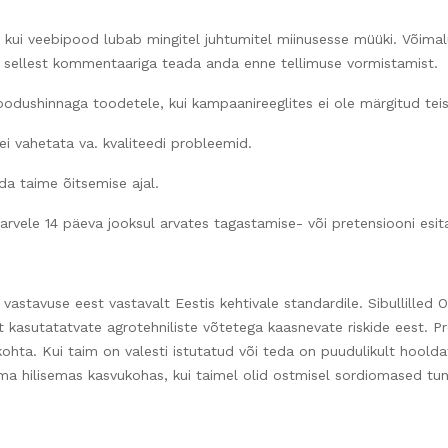
, kui veebipood lubab mingitel juhtumitel miinusesse müüki. Võim
e sellest kommentaariga teada anda enne tellimuse vormistamist.
oodushinnaga toodetele, kui kampaanireeglites ei ole märgitud tei
i vahetata va. kvaliteedi probleemid.
da taime õitsemise ajal.
vele 14 päeva jooksul arvates tagastamise- või pretensiooni esitami
 vastavuse eest vastavalt Eestis kehtivale standardile. Sibullilled 
lt kasutatatvate agrotehniliste võtetega kaasnevate riskide eest. P
hta. Kui taim on valesti istutatud või teda on puudulikult hooldat
ema hilisemas kasvukohas, kui taimel olid ostmisel sordiomased t