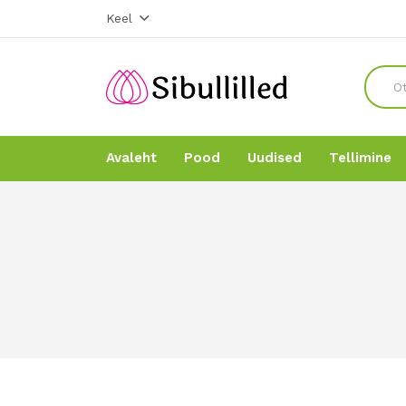
Keel
Avaleht
Pood
Uudised
Tellimine
Avaleht
Avaleht
Pood
Pood