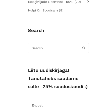
Köögiviljade Seemned -50%
(20)
Hulgi On Soodsam
(9)
Search
Liitu uudiskirjaga!
Tänutäheks saadame
sulle -25% sooduskoodi :)