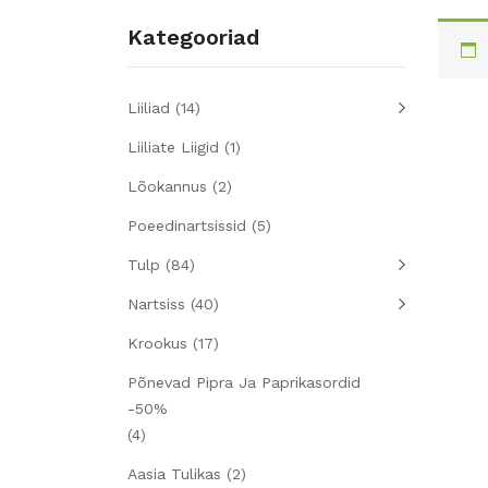
Kategooriad
Liiliad
(14)
Liiliate Liigid
(1)
Lõokannus
(2)
Poeedinartsissid
(5)
Tulp
(84)
Nartsiss
(40)
Krookus
(17)
Põnevad Pipra Ja Paprikasordid
-50%
(4)
Aasia Tulikas
(2)