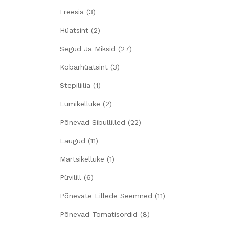
Freesia
(3)
Hüatsint
(2)
Segud Ja Miksid
(27)
Kobarhüatsint
(3)
Stepiliilia
(1)
Lumikelluke
(2)
Põnevad Sibullilled
(22)
Laugud
(11)
Märtsikelluke
(1)
Püvilill
(6)
Põnevate Lillede Seemned
(11)
Põnevad Tomatisordid
(8)