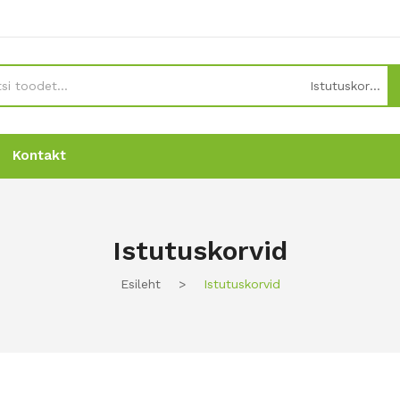
Istutuskorvid
Kontakt
Uudised
Uudised
Tellimine
Tellimine
Kontakt
Kontakt
Istutuskorvid
Esileht
>
Istutuskorvid