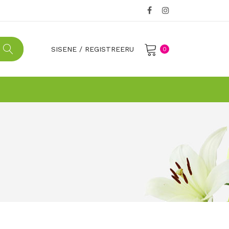
SISENE
/
REGISTREERU
0
No products in the cart.