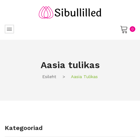
0
No products in the cart.
Aasia tulikas
Esileht
>
Aasia Tulikas
Kategooriad