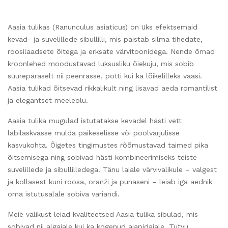
Aasia tulikas (Ranunculus asiaticus) on üks efektsemaid
kevad- ja suvelillede sibullilli, mis paistab silma tihedate,
roosilaadsete õitega ja erksate värvitoonidega. Nende õrnad
kroonlehed moodustavad luksusliku õiekuju, mis sobib
suurepäraselt nii peenrasse, potti kui ka lõikelilleks vaasi.
Aasia tulikad õitsevad rikkalikult ning lisavad aeda romantilist
ja elegantset meeleolu.
Aasia tulika mugulad istutatakse kevadel hästi vett
läbilaskvasse mulda päikeselisse või poolvarjulisse
kasvukohta. Õigetes tingimustes rõõmustavad taimed pika
õitsemisega ning sobivad hästi kombineerimiseks teiste
suvelillede ja sibullilledega. Tänu laiale värvivalikule – valgest
ja kollasest kuni roosa, oranži ja punaseni – leiab iga aednik
oma istutusalale sobiva variandi.
Meie valikust leiad kvaliteetsed Aasia tulika sibulad, mis
sobivad nii algajale kui ka kogenud aiapidajale. Tutvu