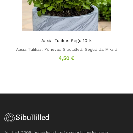
Aasia Tulikas Segu 10tk
Aasia Tulikas
,
Põnevad Sibullilled
,
Segud Ja Miksid
4,50
€
Aastast 2005 järjepidevalt tegutsenud aiandusalane