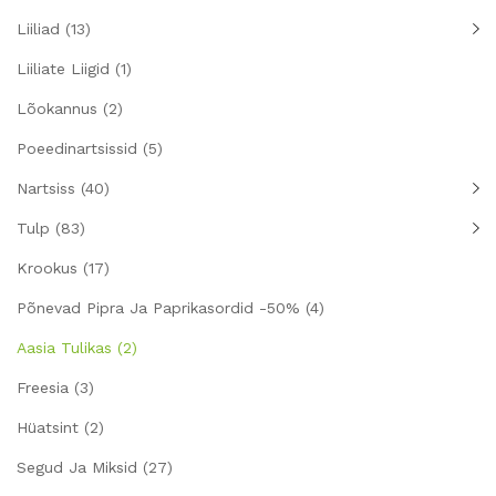
Liiliad
(13)
Liiliate Liigid
(1)
Lõokannus
(2)
Poeedinartsissid
(5)
Nartsiss
(40)
Tulp
(83)
Krookus
(17)
Põnevad Pipra Ja Paprikasordid -50%
(4)
Aasia Tulikas
(2)
Freesia
(3)
Hüatsint
(2)
Segud Ja Miksid
(27)