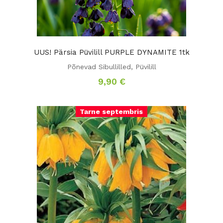
UUS! Pärsia Püvilill PURPLE DYNAMITE 1tk
Põnevad Sibullilled
,
Püvilill
9,90
€
Tarne septembris