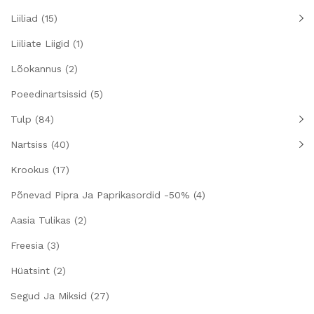
Liiliad
(15)
Liiliate Liigid
(1)
Lõokannus
(2)
Poeedinartsissid
(5)
Tulp
(84)
Nartsiss
(40)
Krookus
(17)
Põnevad Pipra Ja Paprikasordid -50%
(4)
Aasia Tulikas
(2)
Freesia
(3)
Hüatsint
(2)
Segud Ja Miksid
(27)