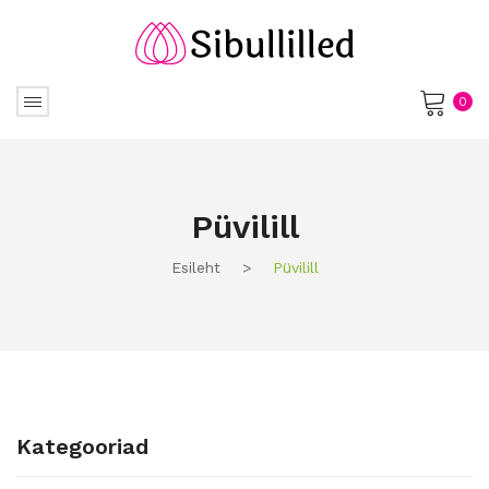
0
No products in the cart.
Püvilill
Esileht
>
Püvilill
Kategooriad