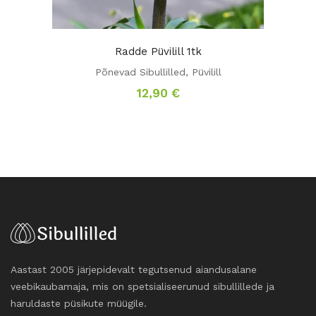
Radde Püvilill 1tk
Põnevad Sibullilled
,
Püvilill
12,90
€
Aastast 2005 järjepidevalt tegutsenud aiandusalane
veebikaubamaja, mis on spetsialiseerunud sibullillede ja
haruldaste püsikute müügile.