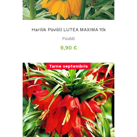
Harilik Püvilill LUTEA MAXIMA 1tk
Püvilill
9,90
€
Tarne septembris