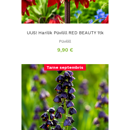
UUS! Harilik Püvilill RED BEAUTY 1tk
Püvilill
9,90
€
Tarne septembris