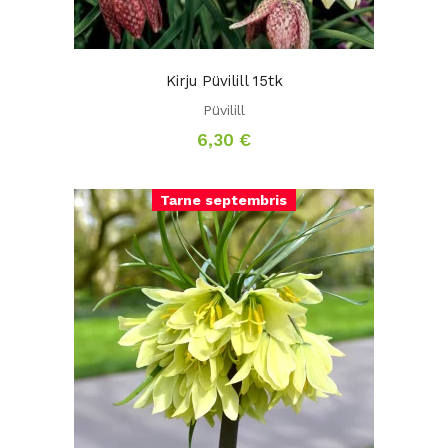
Kirju Püvilill 15tk
Püvilill
6,30
€
Tarne septembris