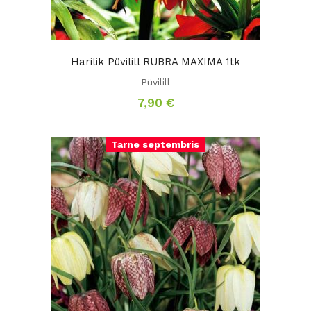
Harilik Püvilill RUBRA MAXIMA 1tk
Püvilill
7,90
€
Tarne septembris