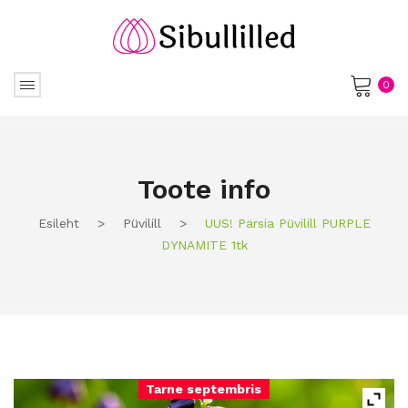
0
No products in the cart.
Toote info
Esileht
>
Püvilill
>
UUS! Pärsia Püvilill PURPLE
DYNAMITE 1tk
Tarne septembris