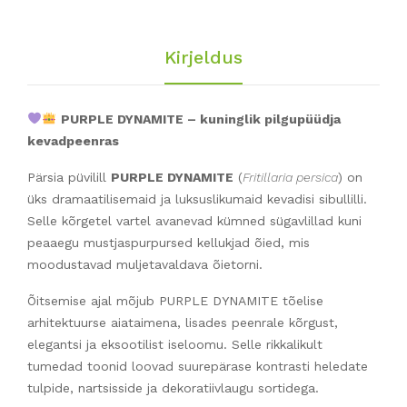
Kirjeldus
PURPLE DYNAMITE – kuninglik pilgupüüdja
kevadpeenras
Pärsia püvilill
PURPLE DYNAMITE
(
Fritillaria persica
) on
üks dramaatilisemaid ja luksuslikumaid kevadisi sibullilli.
Selle kõrgetel vartel avanevad kümned sügavlillad kuni
peaaegu mustjaspurpursed kellukjad õied, mis
moodustavad muljetavaldava õietorni.
Õitsemise ajal mõjub PURPLE DYNAMITE tõelise
arhitektuurse aiataimena, lisades peenrale kõrgust,
elegantsi ja eksootilist iseloomu. Selle rikkalikult
tumedad toonid loovad suurepärase kontrasti heledate
tulpide, nartsisside ja dekoratiivlaugu sortidega.