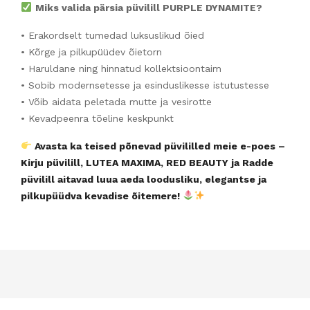
Miks valida pärsia püvilill PURPLE DYNAMITE?
• Erakordselt tumedad luksuslikud õied
• Kõrge ja pilkupüüdev õietorn
• Haruldane ning hinnatud kollektsioontaim
• Sobib modernsetesse ja esinduslikesse istutustesse
• Võib aidata peletada mutte ja vesirotte
• Kevadpeenra tõeline keskpunkt
Avasta ka teised põnevad püvililled meie e-poes –
Kirju püvilill, LUTEA MAXIMA, RED BEAUTY ja Radde
püvilill aitavad luua aeda loodusliku, elegantse ja
pilkupüüdva kevadise õitemere!