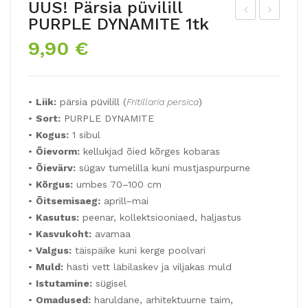
UUS! Pärsia püvilill
PURPLE DYNAMITE 1tk
arili
US!
9,90
€
k
Pär
püv
sia
ilill
püv
•
Liik:
pärsia püvilill (
Fritillaria persica
)
LU
ilill
•
Sort:
PURPLE DYNAMITE
TE
PU
•
Kogus:
1 sibul
A
RP
•
Õievorm:
kellukjad õied kõrges kobaras
MA
LE
•
Õievärv:
sügav tumelilla kuni mustjaspurpurne
XIM
DY
•
Kõrgus:
umbes 70–100 cm
•
Õitsemisaeg:
aprill–mai
A
NA
•
Kasutus:
peenar, kollektsiooniaed, haljastus
12t
MIT
•
Kasvukoht:
avamaa
k
E
•
Valgus:
täispäike kuni kerge poolvari
12t
•
Muld:
hästi vett läbilaskev ja viljakas muld
k
•
Istutamine:
sügisel
•
Omadused:
haruldane, arhitektuurne taim,