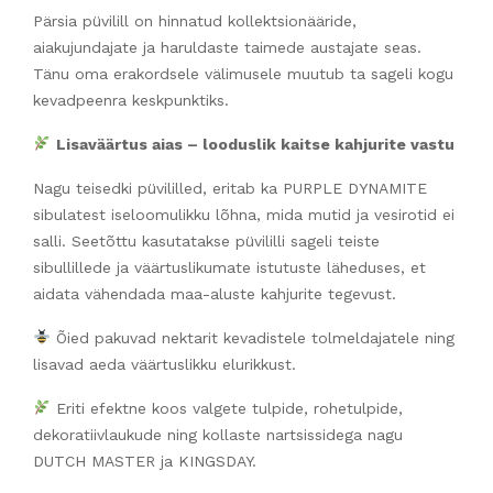
Pärsia püvilill on hinnatud kollektsionääride,
aiakujundajate ja haruldaste taimede austajate seas.
Tänu oma erakordsele välimusele muutub ta sageli kogu
kevadpeenra keskpunktiks.
Lisaväärtus aias – looduslik kaitse kahjurite vastu
Nagu teisedki püvililled, eritab ka PURPLE DYNAMITE
sibulatest iseloomulikku lõhna, mida mutid ja vesirotid ei
salli. Seetõttu kasutatakse püvililli sageli teiste
sibullillede ja väärtuslikumate istutuste läheduses, et
aidata vähendada maa-aluste kahjurite tegevust.
Õied pakuvad nektarit kevadistele tolmeldajatele ning
lisavad aeda väärtuslikku elurikkust.
Eriti efektne koos valgete tulpide, rohetulpide,
dekoratiivlaukude ning kollaste nartsissidega nagu
DUTCH MASTER ja KINGSDAY.