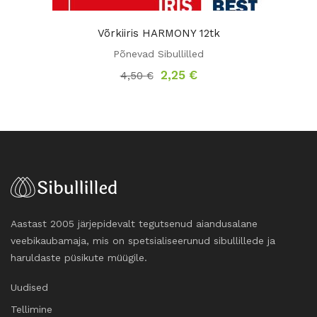
Võrkiiris HARMONY 12tk
Põnevad Sibullilled
Algne
Praegune
2,25
€
4,50
€
hind
hind
oli:
on:
4,50 €.
2,25 €.
Aastast 2005 järjepidevalt tegutsenud aiandusalane
veebikaubamaja, mis on spetsialiseerunud sibullillede ja
haruldaste püsikute müügile.
Uudised
Tellimine