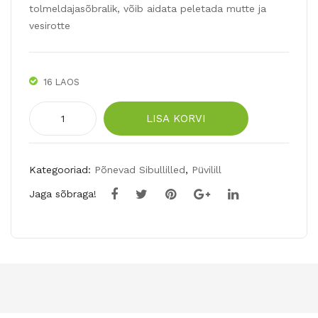
tolmeldajasõbralik, võib aidata peletada mutte ja
vesirotte
16 LAOS
UUS!
LISA KORVI
Pärsia
püvilill
PURPLE
Kategooriad:
Põnevad Sibullilled
,
Püvilill
DYNAMITE
Jaga sõbraga!
1tk
kogus