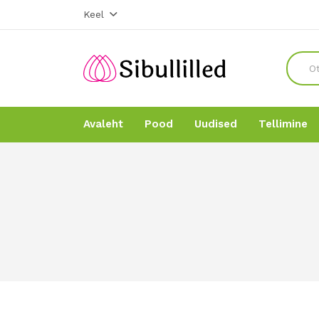
Keel
Avaleht
Pood
Uudised
Tellimine
Avaleht
Avaleht
Pood
Pood