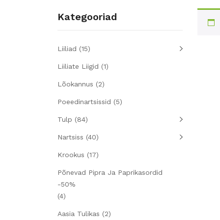
Kategooriad
Liiliad
(15)
Liiliate Liigid
(1)
Lõokannus
(2)
Poeedinartsissid
(5)
Tulp
(84)
Nartsiss
(40)
Krookus
(17)
Põnevad Pipra Ja Paprikasordid
-50%
(4)
Aasia Tulikas
(2)