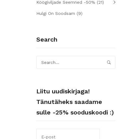
Köögiviljade Seemned -50%
(21)
Hulgi On Soodsam
(9)
Search
Liitu uudiskirjaga!
Tänutäheks saadame
sulle -25% sooduskoodi :)