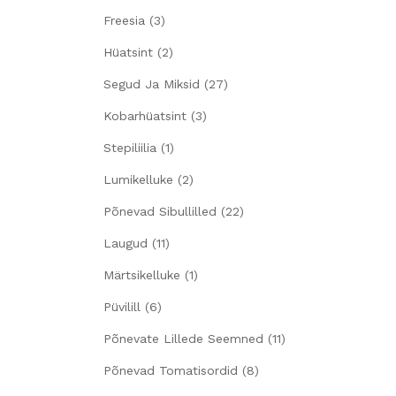
Freesia
(3)
Hüatsint
(2)
Segud Ja Miksid
(27)
Kobarhüatsint
(3)
Stepiliilia
(1)
Lumikelluke
(2)
Põnevad Sibullilled
(22)
Laugud
(11)
Märtsikelluke
(1)
Püvilill
(6)
Põnevate Lillede Seemned
(11)
Põnevad Tomatisordid
(8)