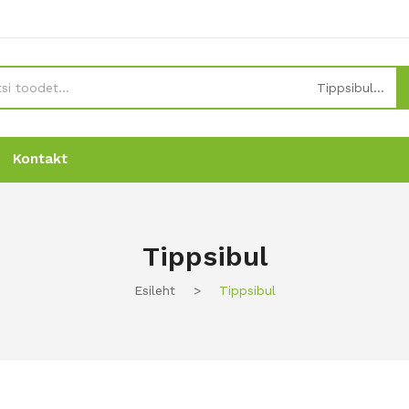
Tippsibul
Kontakt
Uudised
Uudised
Tellimine
Tellimine
Kontakt
Kontakt
Tippsibul
Esileht
>
Tippsibul