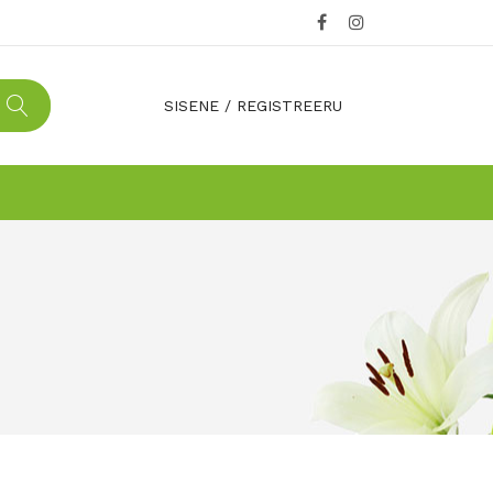
SISENE
/
REGISTREERU