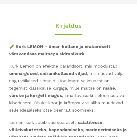
Kirjeldus
Kurk LEMON – ümar, kollane ja erakordselt
värskendava maitsega sidrunikurk
Kurk Lemon on efektne pärandsort, mis moodustab
ümmargused, sidrunikollased viljad
, mis näevad välja
nagu väikesed sidrunid. Hoolimata välimusest on
tegemist klassikalise kurgiga, mille maitse on
mahe,
värske ja kergelt magus
, ilma tavakurki iseloomustava
kibeduseta. Õhuke koor ja krõmpsuv viljaliha muudavad
selle ideaalseks otse peenralt söömiseks.
Lemon-kurk sobib suurepäraselt
salatitesse,
võileivakateteks, hapendamiseks, marineerimiseks ja