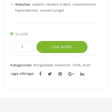
Kasutus:
salatid, värsked snäkid, marineerimine,
hapendamine, suvised joogid
12 LAOS
Kurk
LISA KORVI
LEMON
25tk
kogus
Kategooriad:
Köögiviljade Seemned -50%
,
Kurk
Jaga sõbraga!