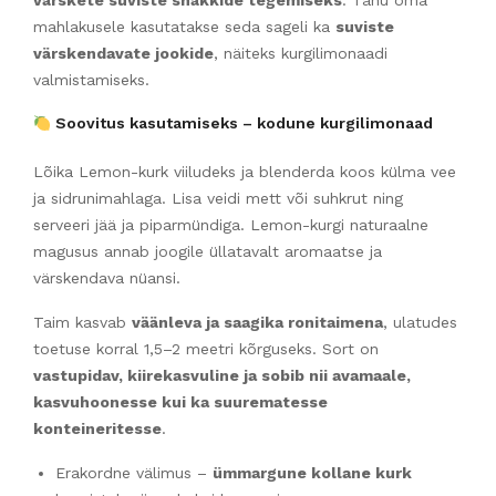
värskete suviste snäkkide tegemiseks
. Tänu oma
mahlakusele kasutatakse seda sageli ka
suviste
värskendavate jookide
, näiteks kurgilimonaadi
valmistamiseks.
Soovitus kasutamiseks – kodune kurgilimonaad
Lõika Lemon-kurk viiludeks ja blenderda koos külma vee
ja sidrunimahlaga. Lisa veidi mett või suhkrut ning
serveeri jää ja piparmündiga. Lemon-kurgi naturaalne
magusus annab joogile üllatavalt aromaatse ja
värskendava nüansi.
Taim kasvab
väänleva ja saagika ronitaimena
, ulatudes
toetuse korral 1,5–2 meetri kõrguseks. Sort on
vastupidav, kiirekasvuline ja sobib nii avamaale,
kasvuhoonesse kui ka suurematesse
konteineritesse
.
Erakordne välimus –
ümmargune kollane kurk