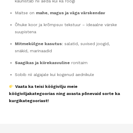
kaunistab nii aeda kui ka roogi
Maitse on
mahe, magus ja väga värskendav
Õhuke koor ja krõmpsuv tekstuur – ideaalne värske
suupistena
Mitmekülgne kasutus
: salatid, suvised joogid,
snäkid, marinaadid
Saagikas ja kiirekasvuline
ronitaim
Sobib nii algajale kui kogenud aednikule
Vaata ka teisi köögivilju meie
köögiviljakategoorias ning avasta põnevaid sorte ka
kurgikategooriast!