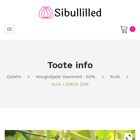
0
No products in the cart.
Toote info
Esileht
>
Köögiviljade Seemned -50%
>
Kurk
>
Kurk LEMON 25tk