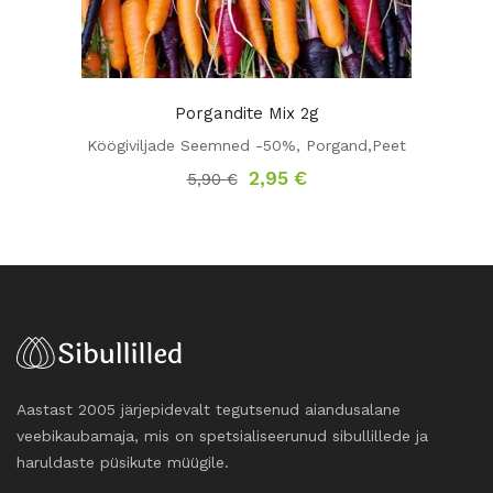
Porgandite Mix 2g
Köögiviljade Seemned -50%
,
Porgand,peet
Algne
Praegune
2,95
€
5,90
€
hind
hind
oli:
on:
5,90 €.
2,95 €.
Aastast 2005 järjepidevalt tegutsenud aiandusalane
veebikaubamaja, mis on spetsialiseerunud sibullillede ja
haruldaste püsikute müügile.