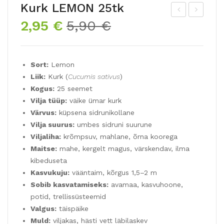
Kurk LEMON 25tk
Algne
Praegune
2,95
€
5,90
€
äev
urk
hind
hind
alill
BU
oli:
on:
TO
SH
5,90 €.
2,95 €.
Sort:
Lemon
HO
Y
Liik:
Kurk (
Cucumis sativus
)
KU
25t
Kogus:
25 seemet
YAE
k
Vilja tüüp:
väike ümar kurk
50t
Värvus:
küpsena sidrunikollane
k
Vilja suurus:
umbes sidruni suurune
Viljaliha:
krõmpsuv, mahlane, õrna koorega
Maitse:
mahe, kergelt magus, värskendav, ilma
kibeduseta
Kasvukuju:
vääntaim, kõrgus 1,5–2 m
Sobib kasvatamiseks:
avamaa, kasvuhoone,
potid, trellissüsteemid
Valgus:
täispäike
Muld:
viljakas, hästi vett läbilaskev