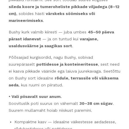
sileda koore ja tumeroheliste pikkade viljadega (8–12
cm)
, sobides hästi
värskeks söömiseks või
marineerimiseks
.
Bushy kurk valmib kiiresti — juba umbes
45–50 päeva
pärast idanevat
— ja on tuntud kui
varajane,
usaldusväärne ja saagikas sort
.
Põõsasjad kurgisordid, nagu Bushy, sobivad
suurepäraselt
pottidesse ja konteineritesse
, sest need
ei kasva pikkade väänide ega laiuva juurekavaga. Seetõttu
on Bushy sort ideaalne
rõdule, terrassile või väiksema
aeda
, kus ruumi on piiratud.
• Vali piisavalt suur anum.
Soovituslik poti suurus on vähemalt
30–38 cm sügav
.
Suurem mullamaht hoiab niiskust paremini.
Kompaktne kasv — ideaalne väikestesse aedadesse,
rõdukastidesse või pottidesse