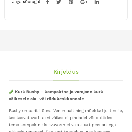
Jaga sõbraga!
Kirjeldus
Kurk Bushy – kompaktne ja varajane kurk
väikesele aia- või rõdukeskkonnale
Bushy on pärit Lõuna-Venemaalt ning mõeldud just neile,
kes kasvatavad taimi väikestel pindadel või pottides —
tema kompaktne kasvuvorm ei vaja suurt peenart ega
pikkasid ronitaimi. See sort toodab suures koguses