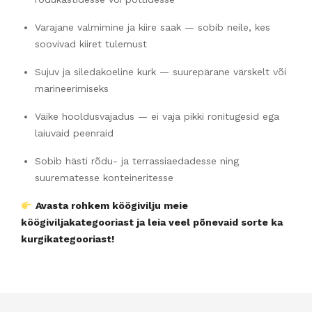
Varajane valmimine ja kiire saak — sobib neile, kes
soovivad kiiret tulemust
Sujuv ja siledakoeline kurk — suurepärane värskelt või
marineerimiseks
Väike hooldusvajadus — ei vaja pikki ronitugesid ega
laiuvaid peenraid
Sobib hästi rõdu- ja terrassiaedadesse ning
suurematesse konteineritesse
Avasta rohkem köögivilju meie
köögiviljakategooriast ja leia veel põnevaid sorte ka
kurgikategooriast!