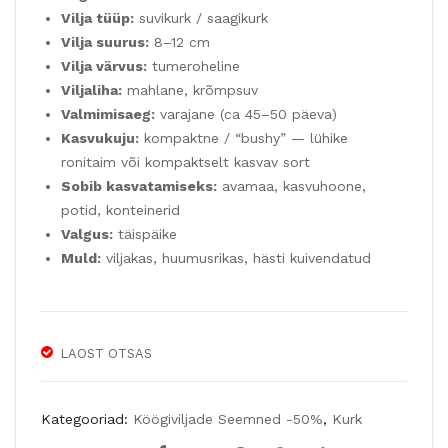
k
k
Vilja tüüp:
suvikurk / saagikurk
Vilja suurus:
8–12 cm
Vilja värvus:
tumeroheline
Viljaliha:
mahlane, krõmpsuv
Valmimisaeg:
varajane (ca 45–50 päeva)
Kasvukuju:
kompaktne / “bushy” — lühike
ronitaim või kompaktselt kasvav sort
Sobib kasvatamiseks:
avamaa, kasvuhoone,
potid, konteinerid
Valgus:
täispäike
Muld:
viljakas, huumusrikas, hästi kuivendatud
LAOST OTSAS
Kategooriad:
Köögiviljade Seemned -50%
,
Kurk