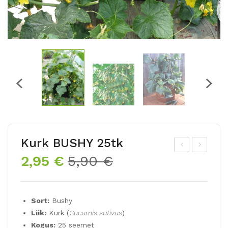
Kurk BUSHY 25tk
Algne
Praegune
2,95
€
5,90
€
urk
pag
hind
hind
LE
etik
oli:
on:
MO
õrvi
5,90 €.
2,95 €.
Sort:
Bushy
N
ts
Liik:
Kurk (
Cucumis sativus
)
25t
12t
Kogus:
25 seemet