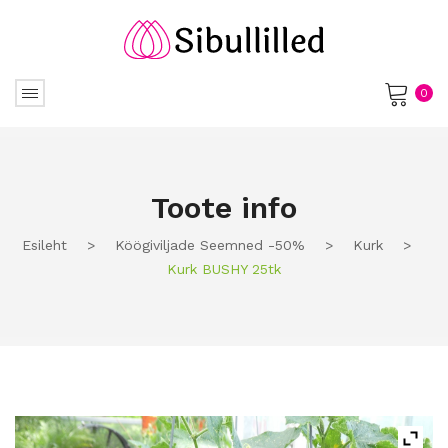
0
No products in the cart.
Toote info
Esileht
>
Köögiviljade Seemned -50%
>
Kurk
>
Kurk BUSHY 25tk