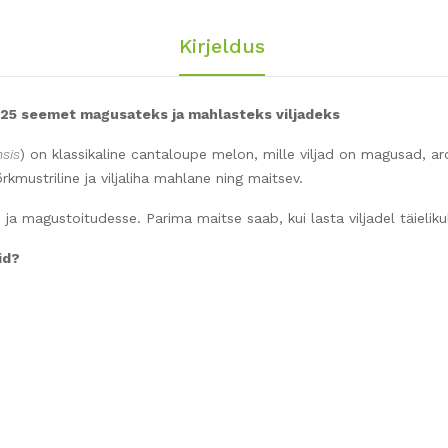
Kirjeldus
5 seemet magusateks ja mahlasteks viljadeks
sis
) on klassikaline cantaloupe melon, mille viljad on magusad, ar
õrkmustriline ja viljaliha mahlane ning maitsev.
 ja magustoitudesse. Parima maitse saab, kui lasta viljadel täielik
id?