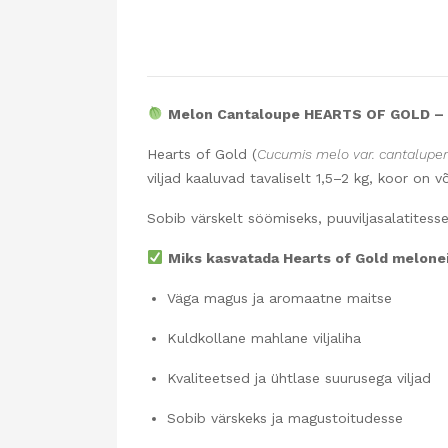
Melon Cantaloupe HEARTS OF GOLD – 2
Hearts of Gold (
Cucumis melo var. cantalupen
viljad kaaluvad tavaliselt 1,5–2 kg, koor on v
Sobib värskelt söömiseks, puuviljasalatitesse
Miks kasvatada Hearts of Gold melone
Väga magus ja aromaatne maitse
Kuldkollane mahlane viljaliha
Kvaliteetsed ja ühtlase suurusega viljad
Sobib värskeks ja magustoitudesse