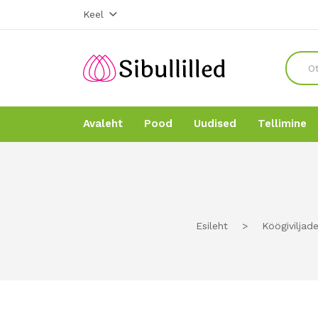
Keel
Avaleht
Pood
Uudised
Tellimine
Avaleht
Avaleht
Pood
Pood
Esileht
>
Köögivilja