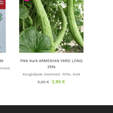
tk
Pikk Kurk ARMENIAN YARD LONG
25tk
eemned
Köögiviljade Seemned -50%
,
Kurk
egune
Algne
Praegune
2,95
€
5,90
€
d
hind
hind
oli:
on:
5 €.
5,90 €.
2,95 €.