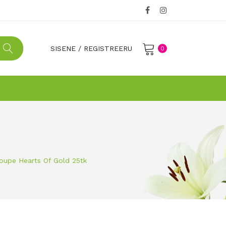
SISENE
/
REGISTREERU
0
No products in the cart.
oupe Hearts Of Gold 25tk