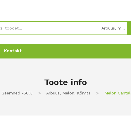
Arbuus, melon, kõrvits
Kontakt
Uudised
Uudised
Tellimine
Tellimine
Kontakt
Kontakt
Toote info
de Seemned -50%
>
Arbuus, Melon, Kõrvits
>
Melon Cantal