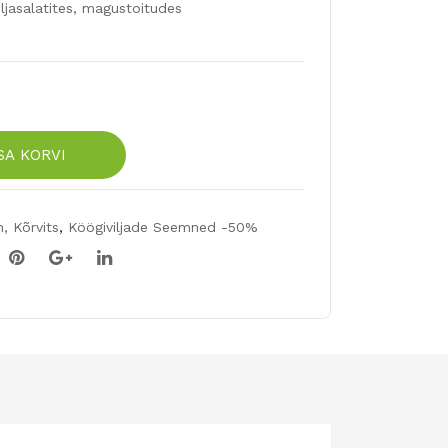
iljasalatites, magustoitudes
SA KORVI
, Kõrvits
,
Köögiviljade Seemned -50%