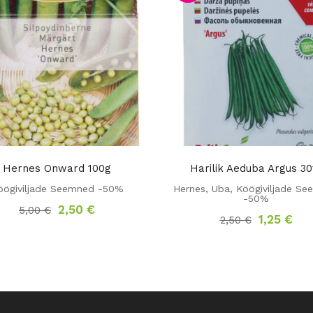
Hernes Onward 100g
Harilik Aeduba Argus 30
öögiviljade Seemned -50%
Hernes, Uba
,
Köögiviljade S
-50%
Algne
Praegune
2,50
€
5,00
€
Algne
Pra
1,25
€
hind
hind
2,50
€
hind
hin
oli:
on:
oli:
on:
5,00 €.
2,50 €.
2,50 €.
1,2