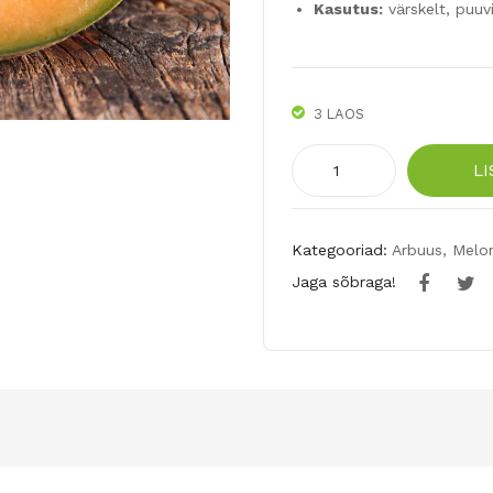
Kasutus:
värskelt, puuv
3 LAOS
Melon
LI
Cantaloupe
Hearts
of
Kategooriad:
Arbuus, Melon
Gold
Jaga sõbraga!
25tk
kogus