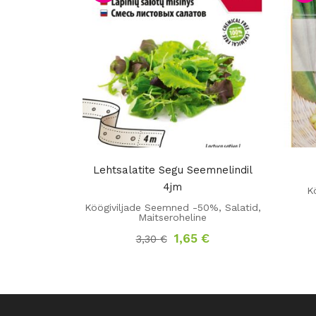
Lehtsalatite Segu Seemnelindil
4jm
K
Köögiviljade Seemned -50%
,
Salatid,
Maitseroheline
Algne
Praegune
1,65
€
3,30
€
hind
hind
oli:
on:
3,30 €.
1,65 €.