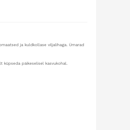
omaatsed ja kuldkollase viljalihaga. Ümarad
ult küpseda päikeselisel kasvukohal.