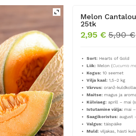
Melon Cantalou
25tk
2,95
€
5,90
€
Sort:
Hearts of Gold
Liik:
Melon (
Cucumis mel
Kogus:
10 seemet
Vilja kaal:
1,5–2 kg
Värvus:
oranž-kuldkollan
Maitse:
magus ja arom
Külviaeg:
aprill – mai (
Istutamine välja:
mai – 
Saagikoristus:
august 
Valgus:
täispäike
Muld:
viljakas, hästi ku