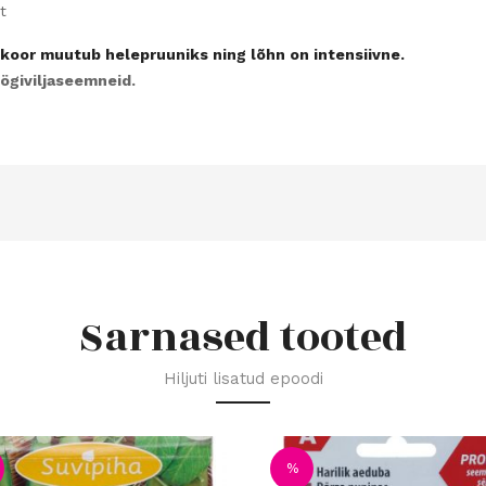
t
ui koor muutub helepruuniks ning lõhn on intensiivne.
öögiviljaseemneid.
Sarnased tooted
Hiljuti lisatud epoodi
%