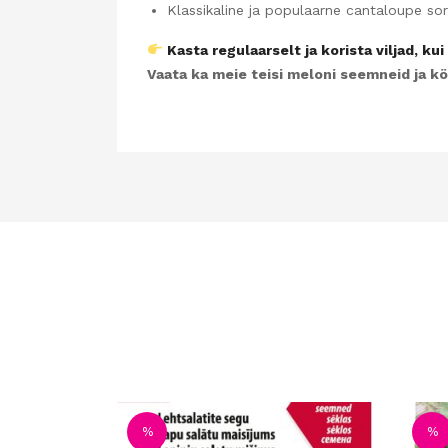
Klassikaline ja populaarne cantaloupe sor
Kasta regulaarselt ja korista viljad, k
Vaata ka meie teisi meloni seemneid ja k
%
%