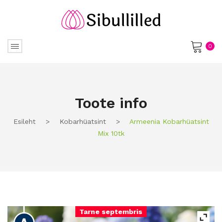
0
No products in the cart.
Toote info
Esileht
>
Kobarhüatsint
>
Armeenia Kobarhüatsint
Mix 10tk
Tarne septembris