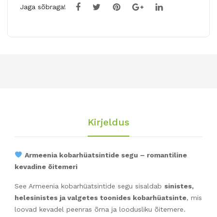
Jaga sõbraga!
Kirjeldus
Armeenia kobarhüatsintide segu – romantiline
kevadine õitemeri
See Armeenia kobarhüatsintide segu sisaldab
sinistes,
helesinistes ja valgetes toonides kobarhüatsinte
, mis
loovad kevadel peenras õrna ja loodusliku õitemere.