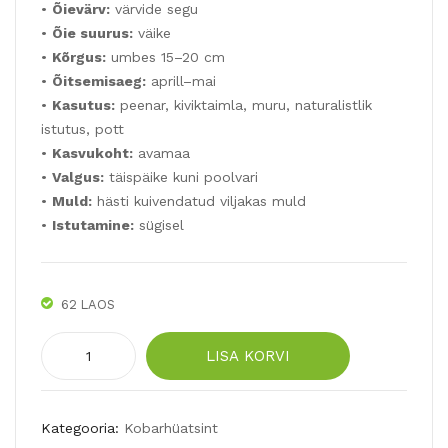
NC
nne
•
Õievärv:
värvide segu
•
Õie suurus:
väike
E
D’A
•
Kõrgus:
umbes 15–20 cm
12t
rc
•
Õitsemisaeg:
aprill–mai
k
8tk
•
Kasutus:
peenar, kiviktaimla, muru, naturalistlik
istutus, pott
•
Kasvukoht:
avamaa
•
Valgus:
täispäike kuni poolvari
•
Muld:
hästi kuivendatud viljakas muld
•
Istutamine:
sügisel
62 LAOS
Armeenia
LISA KORVI
kobarhüatsint
mix
10tk
Kategooria:
Kobarhüatsint
kogus