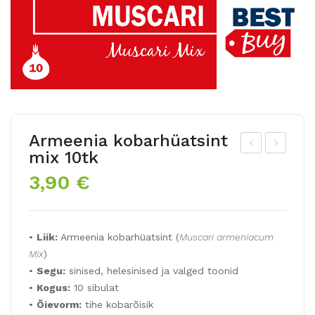
Armeenia kobarhüatsint
mix 10tk
uld
uur
3,90
€
õiel
eõi
ine
elin
kro
e
•
Liik:
Armeenia kobarhüatsint (
Muscari armeniacum
oku
kro
Mix
)
s
oku
•
Segu:
sinised, helesinised ja valged toonid
RO
s
•
Kogus:
10 sibulat
MA
Jea
•
Õievorm:
tihe kobarõisik