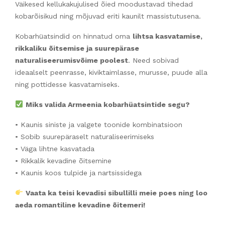
Väikesed kellukakujulised õied moodustavad tihedad
kobarõisikud ning mõjuvad eriti kaunilt massistutusena.
Kobarhüatsindid on hinnatud oma
lihtsa kasvatamise,
rikkaliku õitsemise ja suurepärase
naturaliseerumisvõime poolest
. Need sobivad
ideaalselt peenrasse, kiviktaimlasse, murusse, puude alla
ning pottidesse kasvatamiseks.
Miks valida Armeenia kobarhüatsintide segu?
• Kaunis siniste ja valgete toonide kombinatsioon
• Sobib suurepäraselt naturaliseerimiseks
• Väga lihtne kasvatada
• Rikkalik kevadine õitsemine
• Kaunis koos tulpide ja nartsissidega
Vaata ka teisi kevadisi sibullilli meie poes ning loo
aeda romantiline kevadine õitemeri!