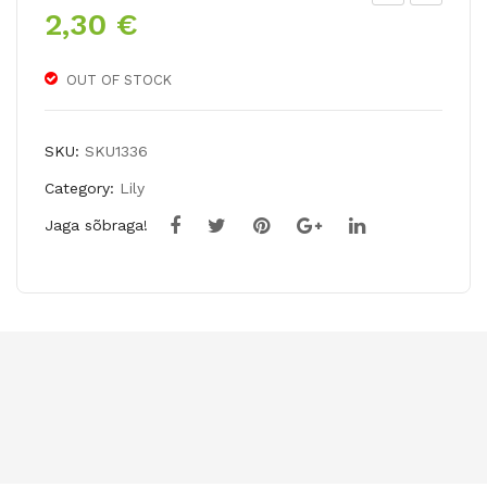
2,30
€
A
roc
hyb
us
rid
TRI
OUT OF STOCK
lily
CO
SW
LO
SKU:
SKU1336
EE
R
Category:
Lily
T
Jaga sõbraga!
DE
SIR
E