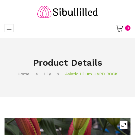
0
No products in the cart.
Product Details
Home
>
Lily
>
Asiatic Lilium HARD ROCK