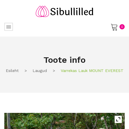
0
No products in the cart.
Toote info
Esileht
>
Laugud
>
Varrekas Lauk MOUNT EVEREST