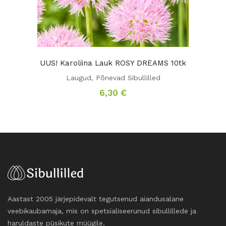
UUS! Karoliina Lauk ROSY DREAMS 10tk
Laugud
,
Põnevad Sibullilled
6,30
€
Aastast 2005 järjepidevalt tegutsenud aiandusalane
veebikaubamaja, mis on spetsialiseerunud sibullillede ja
haruldaste püsikute müügile.