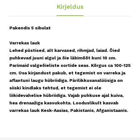
Kirjeldus
Pakendis 5 sibulat
Varrekas lauk
Lehed püstised, alt karvased, rihmjad, laiad. Õied
puhkevad juuni algul ja õie läbimõõt kuni 10 cm.
Parimaid valgeõieliste sortide seas. Kõrgus ca 100-125
cm. Osa kirjandust pakub, et tegemist on varreka ja
aflantuni laugu hübriidiga. Pärilikkusanalüüsiga on
siiski kindlaks tehtud, et tegemist ei ole
liikidevahelise hübriidiga. Vajab puhkuse ajal kuiva,
hea drenaažiga kasvukohta. Looduslikult kasvab
varrekas lauk Kesk-Aasias, Pakistanis, Afganistaanis.