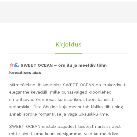
Kirjeldus
SWEET OCEAN – õrn ilu ja meeldiv lõhn
kevadises aias
Mitmeõieline libliknartsiss SWEET OCEAN on erakordselt
elegantne kevadlill, mille puhasvalged kroonlehed
ümbritsevad õrnroosat kuni aprikoositooni lainelist
südamikku. Õite õhuline kuju meenutab liblika tiibu ning
annab sordile romantilise ja väga luksusliku ilme.
SWEET OCEAN eristub paljudest teistest nartsissidest
mitte ainult oma kauni värvigamma, vaid ka meeldiva