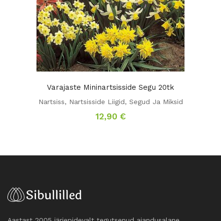
Varajaste Mininartsisside Segu 20tk
Nartsiss
,
Nartsisside Liigid
,
Segud Ja Miksid
12,90
€
Aastast 2005 järjepidevalt tegutsenud aiandusalane