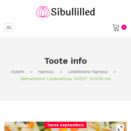
0
No products in the cart.
Toote info
Esileht
>
Nartsiss
>
Liblikõieline Nartsiss
>
Mitmeõieline Libliknartsiss SWEET OCEAN 5tk
Tarne septembris