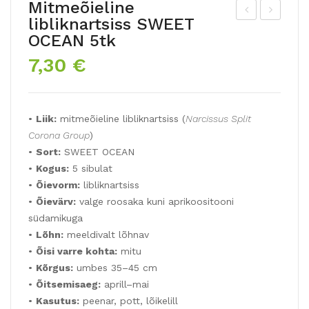
Mitmeõieline
libliknartsiss SWEET
arr
itm
OCEAN 5tk
eka
eõi
7,30
€
s
elin
lau
e
k
tul
•
Liik:
mitmeõieline libliknartsiss (
Narcissus Split
MO
p
Corona Group
)
UN
SU
•
Sort:
SWEET OCEAN
T
NS
•
Kogus:
5 sibulat
EV
HI
•
Õievorm:
libliknartsiss
•
Õievärv:
valge roosaka kuni aprikoositooni
ER
NE
südamikuga
ES
CL
•
Lõhn:
meeldivalt lõhnav
T
UB
•
Õisi varre kohta:
mitu
•
Kõrgus:
umbes 35–45 cm
•
Õitsemisaeg:
aprill–mai
•
Kasutus:
peenar, pott, lõikelill