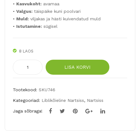
•
Kasvukoht:
avamaa
•
Valgus:
täispäike kuni poolvari
•
Muld:
viljakas ja hästi kuivendatud muld
•
Istutamine:
sügisel
8 LAOS
Mitmeõieline
LISA KORVI
libliknartsiss
SWEET
OCEAN
Tootekood:
SKU746
5tk
Kategooriad:
Liblikõieline Nartsiss
,
Nartsiss
kogus
Jaga sõbraga!