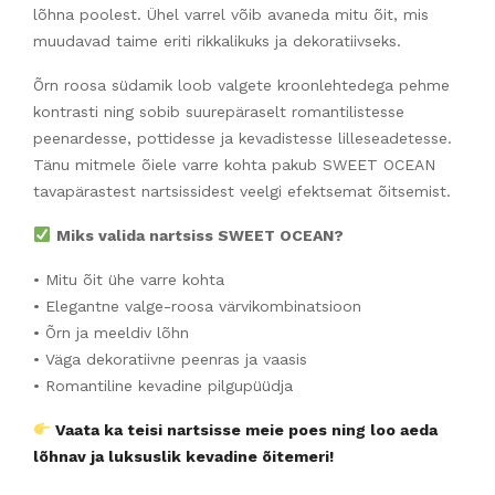
lõhna poolest. Ühel varrel võib avaneda mitu õit, mis
muudavad taime eriti rikkalikuks ja dekoratiivseks.
Õrn roosa südamik loob valgete kroonlehtedega pehme
kontrasti ning sobib suurepäraselt romantilistesse
peenardesse, pottidesse ja kevadistesse lilleseadetesse.
Tänu mitmele õiele varre kohta pakub SWEET OCEAN
tavapärastest nartsissidest veelgi efektsemat õitsemist.
Miks valida nartsiss SWEET OCEAN?
• Mitu õit ühe varre kohta
• Elegantne valge-roosa värvikombinatsioon
• Õrn ja meeldiv lõhn
• Väga dekoratiivne peenras ja vaasis
• Romantiline kevadine pilgupüüdja
Vaata ka teisi nartsisse meie poes ning loo aeda
lõhnav ja luksuslik kevadine õitemeri!