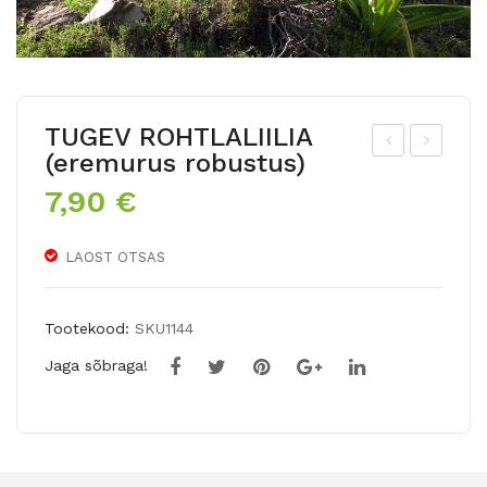
TUGEV ROHTLALIILIA
(eremurus robustus)
UU
ibli
7,90
€
GE
kõi
RO
elin
LAOST OTSAS
HT
e
LAL
nar
IILI
tsis
Tootekood:
SKU1144
A
s
Jaga sõbraga!
(er
SH
em
RIK
uru
E
s