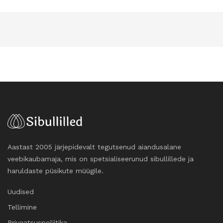
Aastast 2005 järjepidevalt tegutsenud aiandusalane
veebikaubamaja, mis on spetsialiseerunud sibullillede ja
haruldaste püsikute müügile.
Uudised
Tellimine
Privaatsuspoliitika