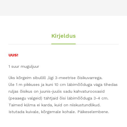
fus
cus)
Kirjeldus
UUS!
1 suur muguljuur
Üks kõrgeim sibullill ,ligi 3-meetrise õisikuvarrega.
Üle 1 m pikkuses ja kuni 10 cm läbimõõduga väga tihedas
ruljas õisikus on juunis-juulis sadu kahvaturoosasid
(peaaegu valgeid) tähtjaid õisi läbimõõduga 3-4 cm.
Taimed külma ei karda, kuid on niiskustundlikud.
Istutada kuivale, kõrgemale kohale. Päikeselembene.