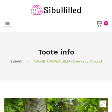
0
No products in the cart.
Toote info
Esileht
>
RUUGE ROHTLALIILIA (eremurus Fuscus)