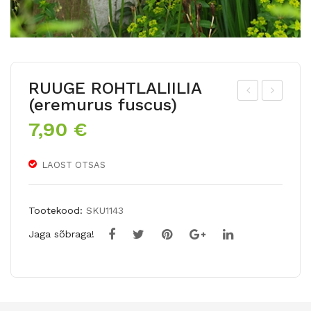
RUUGE ROHTLALIILIA
(eremurus fuscus)
ibli
UG
7,90
€
kõi
EV
elin
RO
LAOST OTSAS
e
HT
nar
LAL
tsis
IILI
Tootekood:
SKU1143
s
A
Jaga sõbraga!
TRI
(er
CO
em
LLE
uru
TE
s