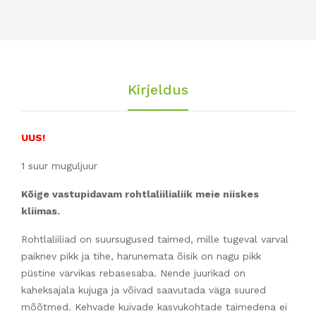
rob
ust
us)
Kirjeldus
UUS!
1 suur muguljuur
Kõige vastupidavam rohtlaliilialiik meie niiskes
kliimas.
Rohtlaliiliad on suursugused taimed, mille tugeval varval
paiknev pikk ja tihe, harunemata õisik on nagu pikk
püstine värvikas rebasesaba. Nende juurikad on
kaheksajala kujuga ja võivad saavutada väga suured
mõõtmed. Kehvade kuivade kasvukohtade taimedena ei