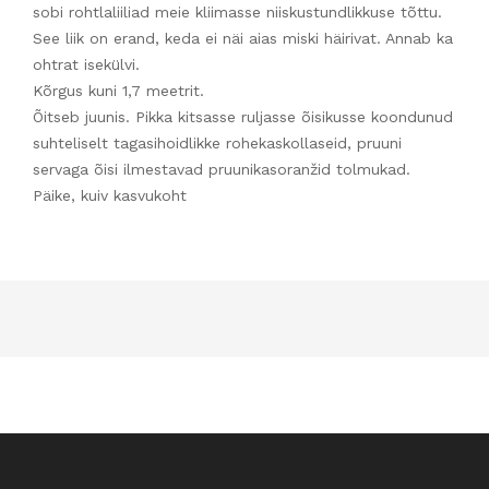
sobi rohtlaliiliad meie kliimasse niiskustundlikkuse tõttu.
See liik on erand, keda ei näi aias miski häirivat. Annab ka
ohtrat isekülvi.
Kõrgus kuni 1,7 meetrit.
Õitseb juunis. Pikka kitsasse ruljasse õisikusse koondunud
suhteliselt tagasihoidlikke rohekaskollaseid, pruuni
servaga õisi ilmestavad pruunikasoranžid tolmukad.
Päike, kuiv kasvukoht