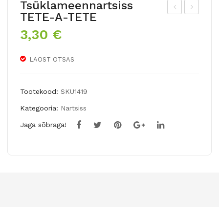
Tsüklameennartsiss
TETE-A-TETE
apa
ake
3,30
€
goit
ri
ulp
tul
LAOST OTSAS
AVI
p
GN
LIL
ON
AC
Tootekood:
SKU1419
PA
WO
Kategooria:
Nartsiss
RR
ND
Jaga sõbraga!
OT
ER