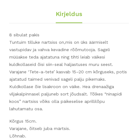
Kirjeldus
8 sibulat pakis
Tuntuim tilluke nartsiss on,mis on üks äärmiselt
vastupidav ja vahva kevadine rõõmutooja. Sageli
müüakse teda ajatatuna ning tihti leiab väikesi
kuldkollaseid õisi siin-seal haljastuses muru seest.
Varajane ‘Tete-a-tete’ kasvab 15–20 cm kõrguseks, potis
ajatatud taimed venivad sageli palju pikemaks.
Kuldkollase õie lisakroon on väike. Hea drenaažiga
viljakalpinnasel paljuneb sort jõudsalt. Tõlkes “ninapidi
koos” nartsiss võiks olla päikeselise aprillilõpu
lahutamatu osa.
Kõrgus 15cm.
Varajane, õitseb juba märtsis.
Lõhnab.