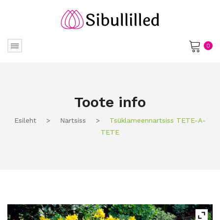
0
No products in the cart.
Toote info
Esileht
>
Nartsiss
>
Tsüklameennartsiss TETE-A-
TETE