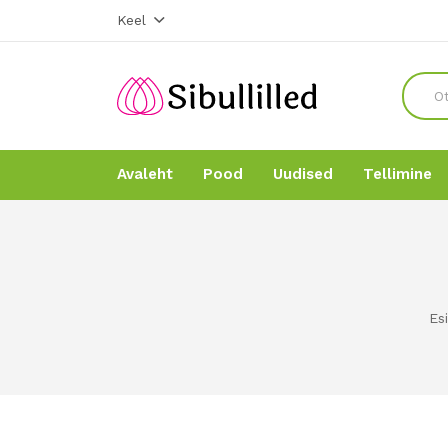
Keel
Avaleht
Pood
Uudised
Tellimine
Avaleht
Avaleht
Pood
Pood
Es