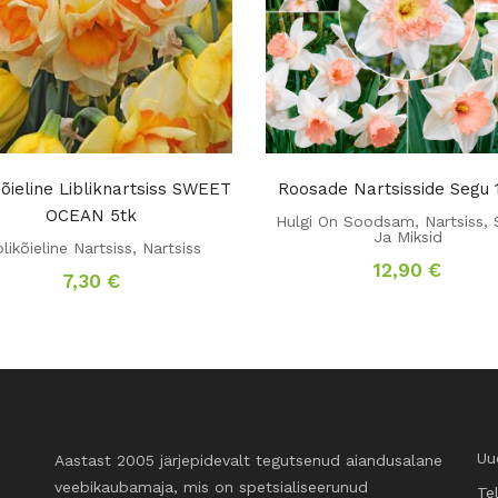
õieline Libliknartsiss SWEET
Roosade Nartsisside Segu 
OCEAN 5tk
Hulgi On Soodsam
,
Nartsiss
,
Ja Miksid
blikõieline Nartsiss
,
Nartsiss
12,90
€
7,30
€
Uu
Aastast 2005 järjepidevalt tegutsenud aiandusalane
veebikaubamaja, mis on spetsialiseerunud
Te