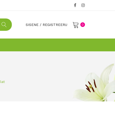
SISENE
/
REGISTREERU
0
No products in the cart.
lat