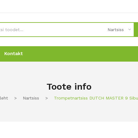
Nartsiss
Kontakt
Uudised
Uudised
Tellimine
Tellimine
Kontakt
Kontakt
Toote info
ileht
>
Nartsiss
>
Trompetnartsiss DUTCH MASTER 9 Sibu