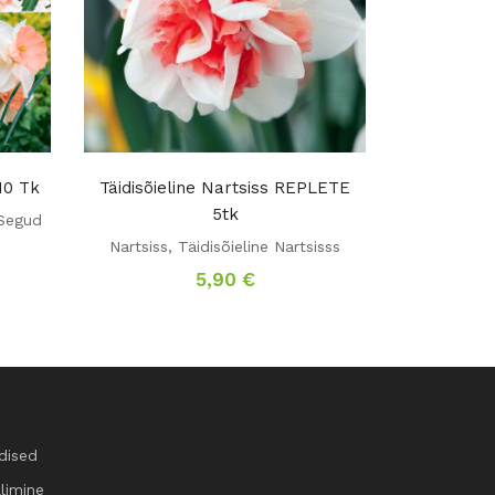
10 Tk
Täidisõieline Nartsiss REPLETE
5tk
Segud
Nartsiss
,
Täidisõieline Nartsisss
5,90
€
dised
llimine