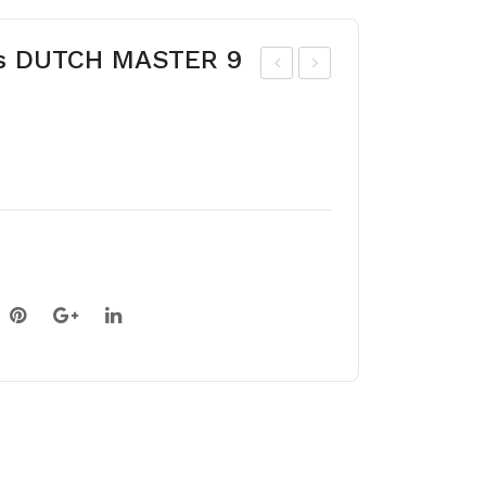
ss DUTCH MASTER 9
ohe
oee
tul
din
p
art
EY
siss
E
CA
TC
HE
R