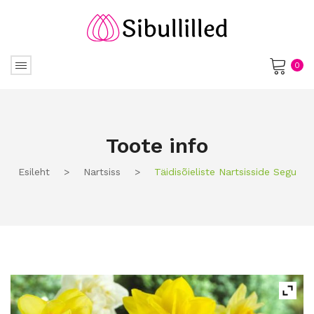
0
No products in the cart.
Toote info
Esileht
>
Nartsiss
>
Täidisõieliste Nartsisside Segu