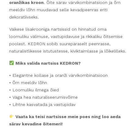
oranžikas kroon
. Õite särav värvikombinatsioon ja õrn
meeldiv lõhn muudavad selle kevadpeenras eriti
dekoratiivseks.
Väikese lisakrooniga nartsissid on hinnatud oma
loomuliku välimuse, vastupidavuse ja rikkaliku õitsemise
poolest. KEDRON sobib suurepäraselt peenrasse,
naturalistlikesse istutustesse, kiviktaimlasse ja lõikelilleks.
Miks valida nartsiss KEDRON?
• Elegantne kollase ja oranži värvikombinatsioon
• Õrn meeldiv lõhn
• Loomuliku ilmega õied
• Väga hea naturaliseerumisvõime
• Lihtne kasvatada ja vastupidav
Vaata ka teisi nartsisse meie poes ning loo aeda
särav kevadine õitemeri!