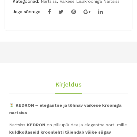
Kategooriad:
Nartsiss
,
Väikese Lisakrooniga Nartsiss
8tk
Jaga sõbraga!
kogus
Kirjeldus
KEDRON – elegantne ja lõhnav väikese krooniga
nartsiss
Nartsiss
KEDRON
on pilkupüüdev ja elegantne sort, mille
kuldkollaseid kroonlehti täiendab väike sügav