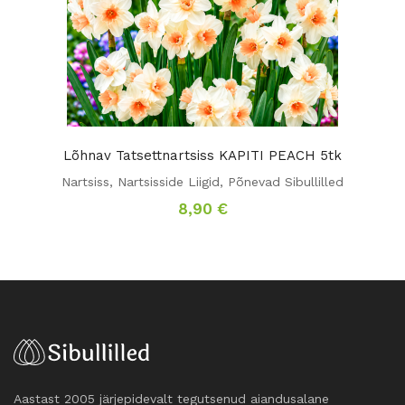
Lõhnav Tatsettnartsiss KAPITI PEACH 5tk
Nartsiss
,
Nartsisside Liigid
,
Põnevad Sibullilled
8,90
€
Aastast 2005 järjepidevalt tegutsenud aiandusalane