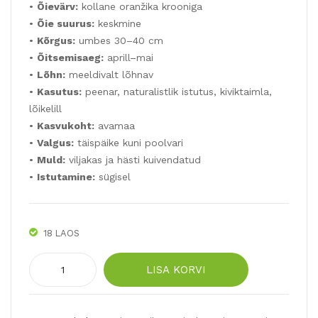
k
•
Õievärv:
kollane oranžika krooniga
•
Õie suurus:
keskmine
•
Kõrgus:
umbes 30–40 cm
•
Õitsemisaeg:
aprill–mai
•
Lõhn:
meeldivalt lõhnav
•
Kasutus:
peenar, naturalistlik istutus, kiviktaimla,
lõikelill
•
Kasvukoht:
avamaa
•
Valgus:
täispäike kuni poolvari
•
Muld:
viljakas ja hästi kuivendatud
•
Istutamine:
sügisel
18 LAOS
Väikese
LISA KORVI
lisakrooniga
nartsiss
KEDRON