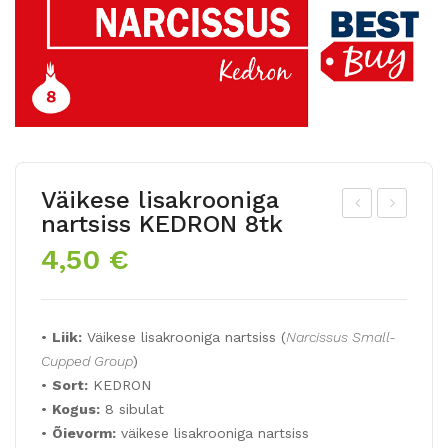
Väikese lisakrooniga
nartsiss KEDRON 8tk
uur
rm
4,50
€
eõi
een
elis
ia
ed
kob
•
Liik:
Väikese lisakrooniga nartsiss (
Narcissus Small-
kro
arh
Cupped Group
)
oku
üat
•
Sort:
KEDRON
sed
sint
•
Kogus:
8 sibulat
8tk
25t
•
Õievorm:
väikese lisakrooniga nartsiss