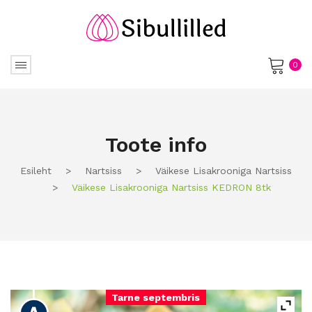
0
No products in the cart.
Toote info
Esileht
>
Nartsiss
>
Väikese Lisakrooniga Nartsiss
>
Väikese Lisakrooniga Nartsiss KEDRON 8tk
Tarne septembris