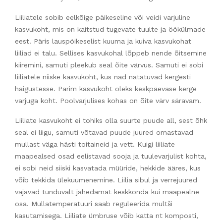
Liiliatele sobib eelkõige päikeseline või veidi varjuline
kasvukoht, mis on kaitstud tugevate tuulte ja öökülmade
eest. Päris lauspöikeselist kuuma ja kuiva kasvukohat
liiliad ei talu. Sellises kasvukohal lõppeb nende õitsemine
kiiremini, samuti pleekub seal õite värvus. Samuti ei sobi
liiliatele niiske kasvukoht, kus nad natatuvad kergesti
haigustesse. Parim kasvukoht oleks keskpäevase kerge
varjuga koht. Poolvarjulises kohas on õite värv säravam.
Liiliate kasvukoht ei tohiks olla suurte puude all, sest õhk
seal ei liigu, samuti võtavad puude juured omastavad
mullast väga hästi toitaineid ja vett. Kuigi liiliate
maapealsed osad eelistavad sooja ja tuulevarjulist kohta,
ei sobi neid siiski kasvatada müüride, hekkide ääres, kus
võib tekkida ülekuumenemine. Liilia sibul ja verrejuured
vajavad tunduvalt jahedamat keskkonda kui maapealne
osa. Mullatemperatuuri saab reguleerida multši
kasutamisega. Liiliate ümbruse võib katta nt komposti,