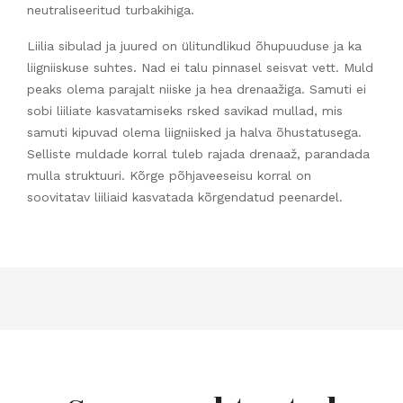
neutraliseeritud turbakihiga.
Liilia sibulad ja juured on ülitundlikud õhupuuduse ja ka
liigniiskuse suhtes. Nad ei talu pinnasel seisvat vett. Muld
peaks olema parajalt niiske ja hea drenaažiga. Samuti ei
sobi liiliate kasvatamiseks rsked savikad mullad, mis
samuti kipuvad olema liigniisked ja halva õhustatusega.
Selliste muldade korral tuleb rajada drenaaž, parandada
mulla struktuuri. Kõrge põhjaveeseisu korral on
soovitatav liiliaid kasvatada kõrgendatud peenardel.