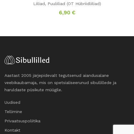
Liiliad
,
Puuliiliad (OT Hübriidliiliad)
6,90
€
Aastast 2005 järjepidevalt tegutsenud aiandusalane
veebikaubamaja, mis on spetsialiseerunud sibullillede ja
haruldaste püsikute müügile.
Uudised
Tellimine
Privaatsuspoliitika
Kontakt