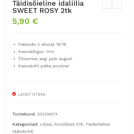
Täidisõieline idaliilia
SWEET ROSY 2tk
äidi
uni
5,90
€
sõi
ngli
elin
ilia
e
2tk
Pakendis 2 sibulat 16/18
idal
Kasvukõrgus: 1+m
iilia
Õitsemise aeg: juuli-august
ISA
Kasvukoht päike-poolvari
BE
LLA
2tk
LAOST OTSAS
Tootekood:
2022NATA
Kategooriad:
Liiliad
,
Roosliiliad (OR, Täidisõieline
Idahübriid)