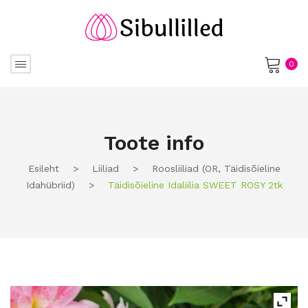
0
No products in the cart.
Toote info
Esileht
>
Liiliad
>
Roosliiliad (OR, Täidisõieline
Idahübriid)
>
Täidisõieline Idaliilia SWEET ROSY 2tk