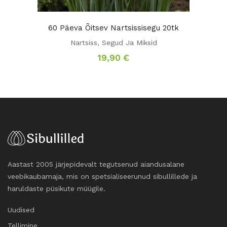
60 Päeva Õitsev Nartsissisegu 20tk
Nartsiss
,
Segud Ja Miksid
19,90
€
Aastast 2005 järjepidevalt tegutsenud aiandusalane
veebikaubamaja, mis on spetsialiseerunud sibullillede ja
haruldaste püsikute müügile.
Uudised
Tellimine