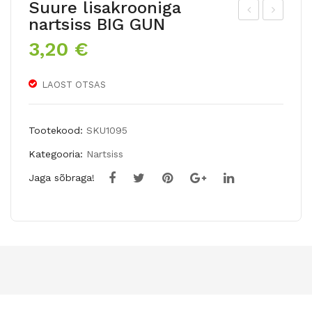
Suure lisakrooniga
nartsiss BIG GUN
ro
äidi
3,20
€
mp
sõi
etn
elin
LAOST OTSAS
art
e
siss
nar
BRI
tsis
Tootekood:
SKU1095
TIS
s
Kategooria:
Nartsiss
H
PO
Jaga sõbraga!
GA
PE
MB
YE
LE