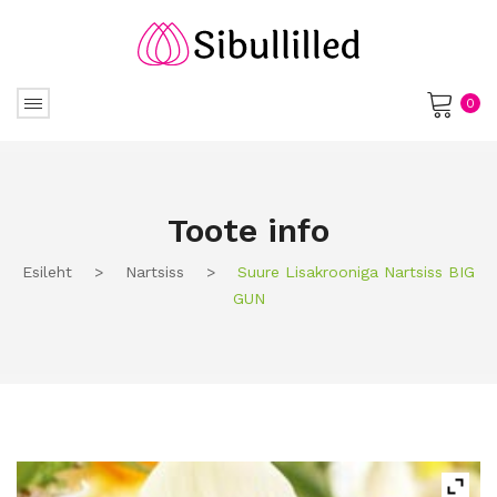
0
No products in the cart.
Toote info
Esileht
>
Nartsiss
>
Suure Lisakrooniga Nartsiss BIG
GUN