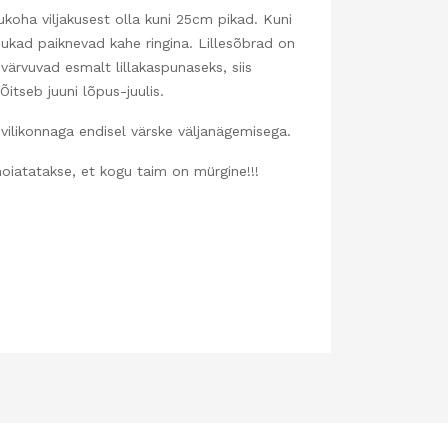
oha viljakusest olla kuni 25cm pikad. Kuni
ad paiknevad kahe ringina. Lillesõbrad on
värvuvad esmalt lillakaspunaseks, siis
itseb juuni lõpus-juulis.
ilikonnaga endisel värske väljanägemisega.
iatatakse, et kogu taim on mürgine!!!