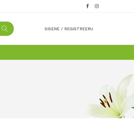
SISENE
/
REGISTREERU