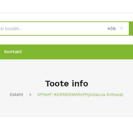
Kõik
Kontakt
Uudised
Uudised
Tellimine
Tellimine
Kontakt
Kontakt
Toote info
Esileht
>
SPINAT-KERMESMARI(phytolacca Acinosa)