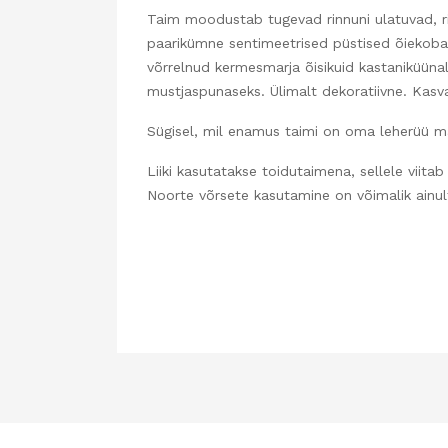
Taim moodustab tugevad rinnuni ulatuvad, ri
paarikümne sentimeetrised püstised õiekob
võrrelnud kermesmarja õisikuid kastaniküünal
mustjaspunaseks. Ülimalt dekoratiivne. Kasva
Sügisel, mil enamus taimi on oma leherüü ma
Liiki kasutatakse toidutaimena, sellele viitab
Noorte võrsete kasutamine on võimalik ainul