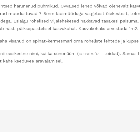
htsed harunenud puhmikud. Ovvalsed lehed võivad olenevalt kasvuk
arad moodustuvad 7-8mm läbimõõduga valgetest õiekestest, tolmuk
dega. Esialgu rohelised viljalehekesed hakkavad tasakesi paisuma, 
b hästi päiksepaistelisel kasvukohal. Kasvukohaks arvestada 1m2. Õ
ha visanud on spinat-kermesmari oma roheliste lehtede ja küpse v
 nii eesikeelne nimi, kui ka sünonüüm (
esculenta
– toidud). Samas ho
t kahe keeduvee äravalamisel.