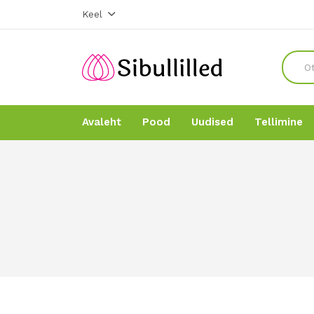
Keel
Avaleht
Pood
Uudised
Tellimine
Avaleht
Avaleht
Pood
Pood