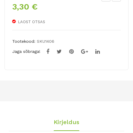
3,30
€
riu
uur
mft
e
ulp
lisa
LAOST OTSAS
ALI
kro
BI
oni
Tootekood:
SKU1406
ga
Jaga sõbraga!
nar
tsis
s
CO
LO
R
RU
N
Kirjeldus