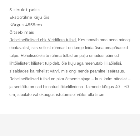
5 sibulat pakis
Eksootiline kirju õis.
Kõrgus 4555cm
Õitseb mais
Roheliseõielised ehk Viridiflora tulbid.
Kes soovib oma aeda midagi
ebatavalist, siis sellest rühmast on kerge leida üsna omapäraseid
tulpe. Roheliseõieliste rühma tulbid on palju omadusi pärinud
lihtõielistelt hilistelt tulpidelt, õie kuju aga meenutab liiliaõielisi,
sisaldades ka rohelist värvi, mis ongi nende peamine iseärasus.
Roheliseõielised tulbid on pika õitsemisajaga – kuni kolm nädalat –
ja seetõttu on nad hinnatud lõikelilledena. Taimede kõrgus 40 – 60
cm, sibulate vahekaugus istutamisel võiks olla 5 cm.