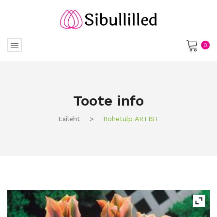
0
No products in the cart.
Toote info
Esileht
>
Rohetulp ARTIST