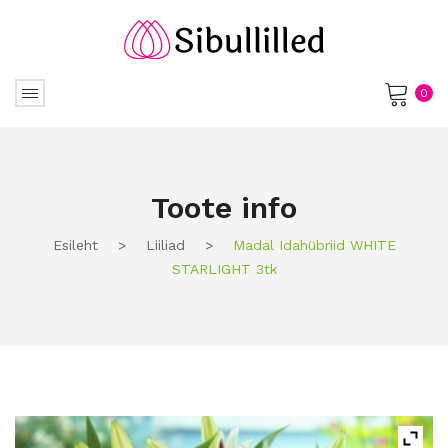
0
No products in the cart.
Toote info
Esileht
>
Liiliad
>
Madal Idahübriid WHITE
STARLIGHT 3tk