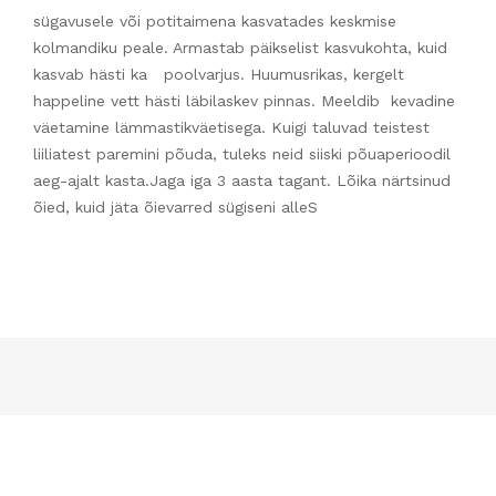
sügavusele või potitaimena kasvatades keskmise
kolmandiku peale. Armastab päikselist kasvukohta, kuid
kasvab hästi ka poolvarjus. Huumusrikas, kergelt
happeline vett hästi läbilaskev pinnas. Meeldib kevadine
väetamine lämmastikväetisega. Kuigi taluvad teistest
liiliatest paremini põuda, tuleks neid siiski põuaperioodil
aeg-ajalt kasta.Jaga iga 3 aasta tagant. Lõika närtsinud
õied, kuid jäta õievarred sügiseni alleS