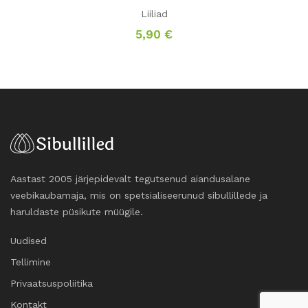
Liiliad
5,90
€
Aastast 2005 järjepidevalt tegutsenud aiandusalane
veebikaubamaja, mis on spetsialiseerunud sibullillede ja
haruldaste püsikute müügile.
Uudised
Tellimine
Privaatsuspoliitika
Kontakt