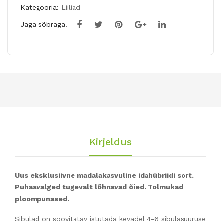
Kategooria:
Liiliad
Jaga sõbraga!
Kirjeldus
Uus eksklusiivne madalakasvuline idahübriidi sort.
Puhasvalged tugevalt lõhnavad õied. Tolmukad
ploompunased.
Sibulad on soovitatav istutada kevadel 4-6 sibulasuuruse