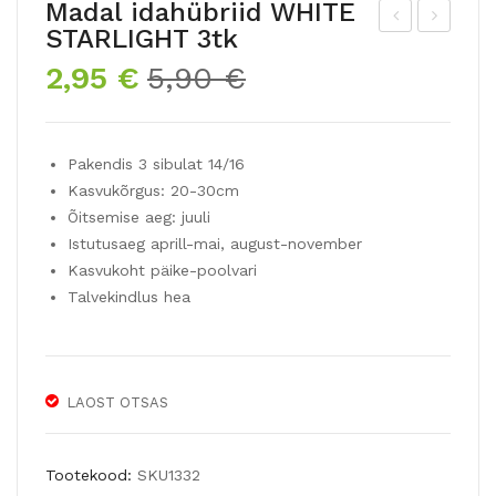
Madal idahübriid WHITE
STARLIGHT 3tk
asi
asi
Algne
Praegune
2,95
€
5,90
€
a
a
hind
hind
hüb
hüb
oli:
on:
riidl
riidl
5,90 €.
2,95 €.
Pakendis 3 sibulat 14/16
iilia
iilia
Kasvukõrgus: 20-30cm
SC
BE
Õitsemise aeg: juuli
AN
AU
Istutusaeg aprill-mai, august-november
SA
SO
Kasvukoht päike-poolvari
NO
LEI
Talvekindlus hea
L
3tk
LAOST OTSAS
Tootekood:
SKU1332