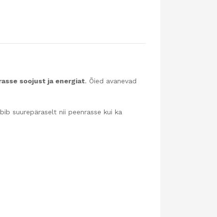
asse soojust ja energiat
. Õied avanevad
bib suurepäraselt nii peenrasse kui ka