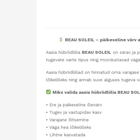
BEAU SOLEIL – päikeseline värv 
Aasia hübriidliilia
BEAU SOLEIL
on särav ja p
tugevate varte tipus ning moodustavad väga 
Aasia hübriidliiliad on hinnatud oma varajase
lõikelilleks ning annab suve alguses tugeva v
Miks valida aasia hübriidliilia BEAU SO
• Ere ja päikeseline õievärv
• Tugev ja vastupidav kasv
• Varajane õitsemine
• Väga hea lõikelilleks
• Lihtne kasvatada