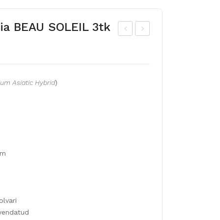
ilia BEAU SOLEIL 3tk
ada
asi
l
a
ida
hüb
lium Asiatic Hybrid
)
hüb
riidl
riid
iilia
WH
LA
ITE
NDI
STA
NI
RLI
5
cm
GH
sib
T
ulat
3tk
olvari
ivendatud