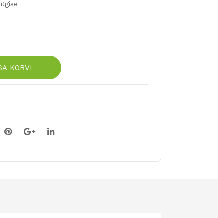
ügisel
SA KORVI