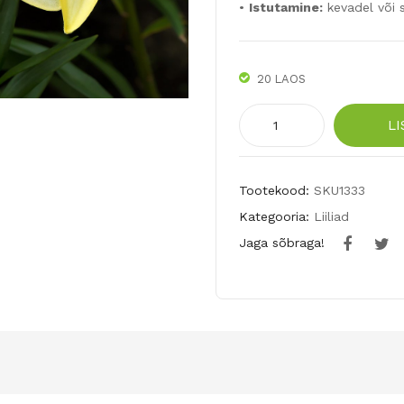
•
Istutamine:
kevadel või s
20 LAOS
Aasia
LI
hübriidliilia
BEAU
SOLEIL
Tootekood:
SKU1333
3tk
Kategooria:
Liiliad
kogus
Jaga sõbraga!