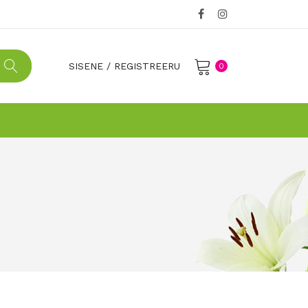
SISENE
/
REGISTREERU
0
No products in the cart.