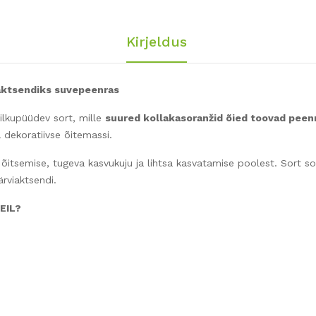
Kirjeldus
aktsendiks suvepeenras
ilkupüüdev sort, mille
suured kollakasoranžid õied toovad peenr
dekoratiivse õitemassi.
 õitsemise, tugeva kasvukuju ja lihtsa kasvatamise poolest. Sort so
ärviaktsendi.
LEIL?