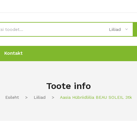
Liiliad
Kontakt
Uudised
Uudised
Tellimine
Tellimine
Kontakt
Kontakt
Toote info
Esileht
>
Liiliad
>
Aasia Hübriidliilia BEAU SOLEIL 3tk