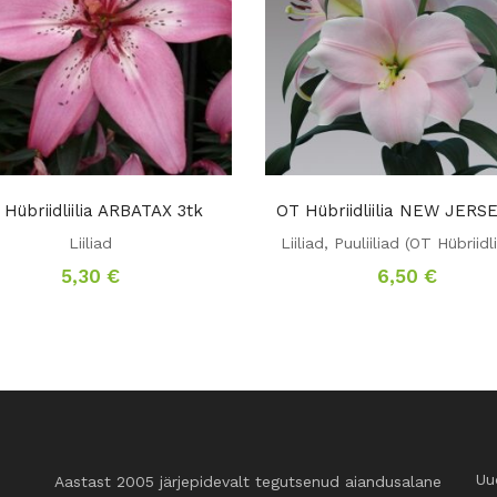
 Hübriidliilia ARBATAX 3tk
OT Hübriidliilia NEW JERSE
Liiliad
Liiliad
,
Puuliiliad (OT Hübriidli
5,30
€
6,50
€
Uu
Aastast 2005 järjepidevalt tegutsenud aiandusalane