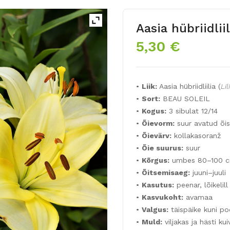
Aasia hübriidli
5,30
€
•
Liik:
Aasia hübriidliilia (
Li
•
Sort:
BEAU SOLEIL
•
Kogus:
3 sibulat 12/14
•
Õievorm:
suur avatud õis
•
Õievärv:
kollakasoranž
•
Õie suurus:
suur
•
Kõrgus:
umbes 80–100 
•
Õitsemisaeg:
juuni–juuli
•
Kasutus:
peenar, lõikelill
•
Kasvukoht:
avamaa
•
Valgus:
täispäike kuni po
•
Muld:
viljakas ja hästi ku