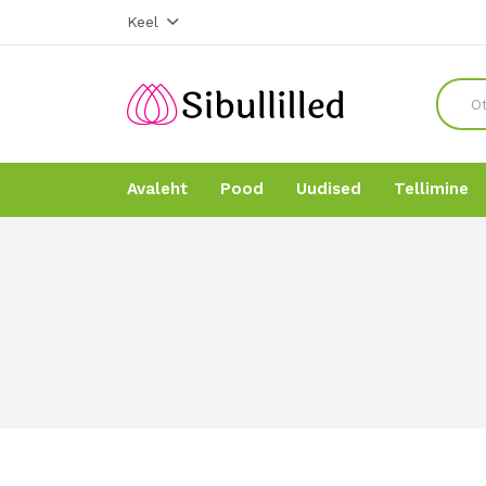
Keel
Avaleht
Pood
Uudised
Tellimine
Avaleht
Avaleht
Pood
Pood