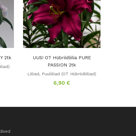
Y 2tk
UUS! OT Hübriidliilia PURE
PASSION 2tk
iliad)
Liiliad
,
Puuliiliad (OT Hübriidliiliad)
6,90
€
dised