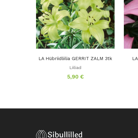
LA Hübriidliilia GERRIT ZALM 3tk
LA
Liiliad
5,90
€