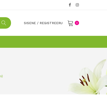
SISENE
/
REGISTREERU
0
No products in the cart.
s)