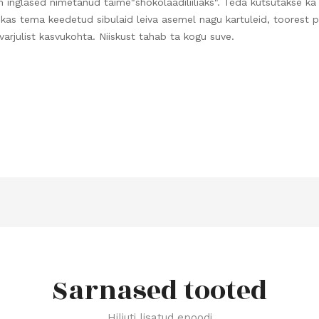
nglased nimetanud taime"shokolaadiliiliaks". Teda kutsutakse ka "m
askas tema keedetud sibulaid leiva asemel nagu kartuleid, toorest p
varjulist kasvukohta. Niiskust tahab ta kogu suve.
Sarnased tooted
Hiljuti lisatud epoodi