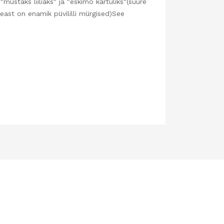
ustaks liiliaks" ja "eskimo kartuliks"(suure
east on enamik püvililli mürgised)See