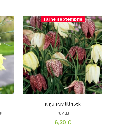
Tarne septembris
Kirju Püvilill 15tk
ll
Püvilill
6,30
€