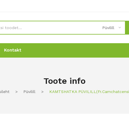
Püvilill
Kontakt
Uudised
Uudised
Tellimine
Tellimine
Kontakt
Kontakt
Toote info
sileht
>
Püvilill
>
KAMTSHATKA PÜVILILL(fr.camchatcensi