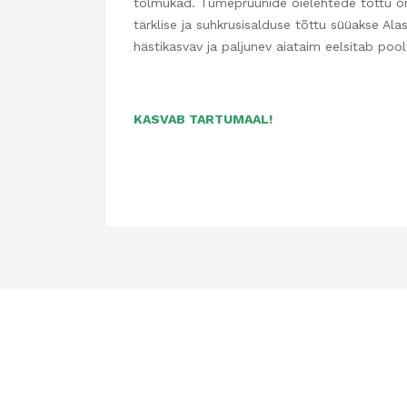
tolmukad. Tumepruunide õielehtede tõttu on i
tärklise ja suhkrusisalduse tõttu süüakse Al
hästikasvav ja paljunev aiataim eelsitab pool
KASVAB TARTUMAAL!