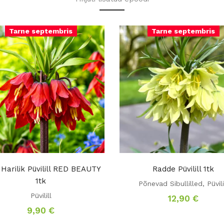
Tarne septembris
Tarne septembris
Harilik Püvilill RED BEAUTY
Radde Püvilill 1tk
1tk
Põnevad Sibullilled
,
Püvili
Püvilill
12,90
€
9,90
€