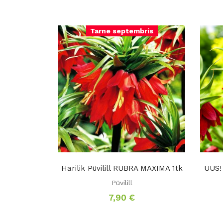
Tarne septembris
Harilik Püvilill RUBRA MAXIMA 1tk
UUS! 
Püvilill
7,90
€