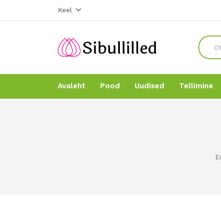
Keel
Avaleht
Pood
Uudised
Tellimine
Avaleht
Avaleht
Pood
Pood
E