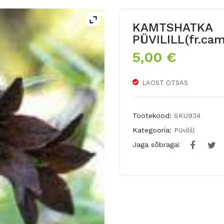
KAMTSHATKA
PÜVILILL(fr.ca
5,00
€
LAOST OTSAS
Tootekood:
SKU934
Kategooria:
Püvilill
Jaga sõbraga!