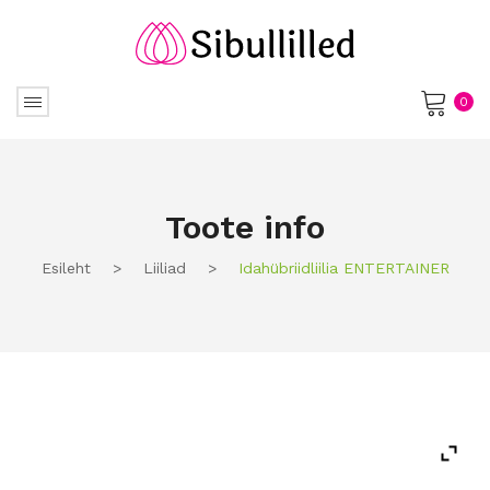
0
No products in the cart.
Toote info
Esileht
>
Liiliad
>
Idahübriidliilia ENTERTAINER