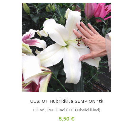
UUS! OT Hübriidliilia SEMPION 1tk
Liiliad
,
Puuliiliad (OT Hübriidliiliad)
5,50
€