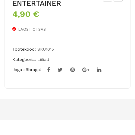
ENTERTAINER
T
äidi
4,90
€
Hü
sõi
brii
elin
LAOST OTSAS
dliili
e
a
ida
FLA
hüb
Tootekood:
SKU1015
SH
riidl
Kategooria:
Liiliad
POI
iilia
Jaga sõbraga!
NT
SO
FT
MU
SIC