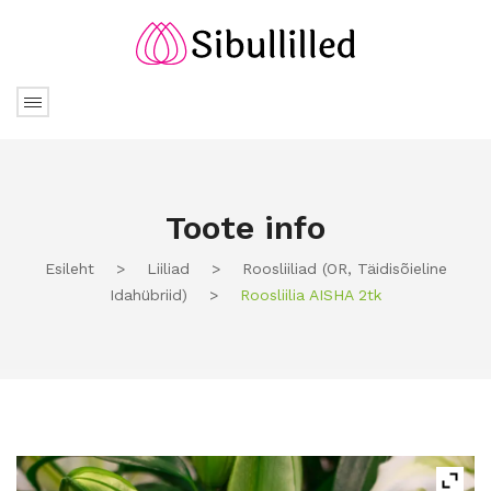
Toote info
Esileht
>
Liiliad
>
Roosliiliad (OR, Täidisõieline
Idahübriid)
>
Roosliilia AISHA 2tk