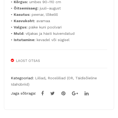
ll
•
Kõrgus:
umbes 90–110 cm
•
Õitsemisaeg:
juuli–august
GIA
•
Kasutus:
peenar, lõikelill
NT
•
Kasvukoht:
avamaa
SU
•
Valgus:
päike kuni poolvari
NG
•
Muld:
viljakas ja hästi kuivendatud
OL
•
Istutamine:
kevadel või sügisel
D
50t
k
LAOST OTSAS
Kategooriad:
Liiliad
,
Roosliiliad (OR, Täidisõieline
Idahübriid)
Jaga sõbraga!