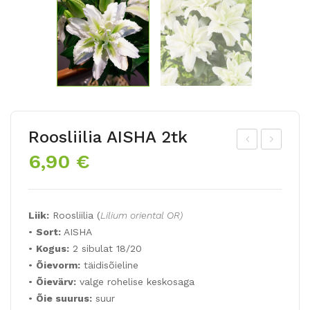
Roosliilia AISHA 2tk
6,90
€
õrg
oos
e
liilia
täid
AN
Liik:
Roosliilia (
Lilium oriental OR)
isõi
OU
•
Sort:
AISHA
elin
SK
•
Kogus:
2 sibulat 18/20
e
A
•
Õievorm:
täidisõieline
päe
2tk
•
Õievärv:
valge rohelise keskosaga
vali
•
Õie suurus:
suur