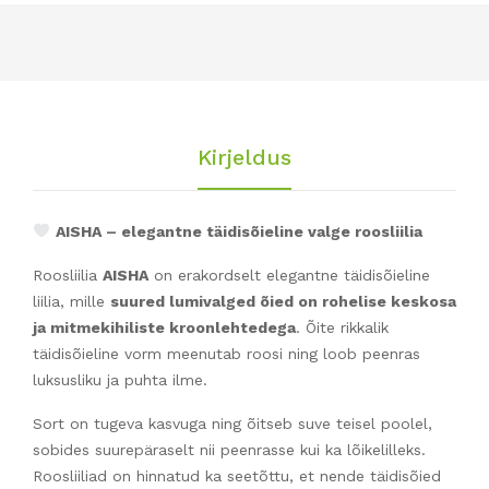
Kirjeldus
AISHA – elegantne täidisõieline valge roosliilia
Roosliilia
AISHA
on erakordselt elegantne täidisõieline
liilia, mille
suured lumivalged õied on rohelise keskosa
ja mitmekihiliste kroonlehtedega
. Õite rikkalik
täidisõieline vorm meenutab roosi ning loob peenras
luksusliku ja puhta ilme.
Sort on tugeva kasvuga ning õitseb suve teisel poolel,
sobides suurepäraselt nii peenrasse kui ka lõikelilleks.
Roosliiliad on hinnatud ka seetõttu, et nende täidisõied