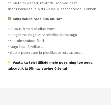
on õietolmuvabad, mistõttu sobivad hästi
siseruumidesse ja pidulikesse lilleseadetesse. Lõhnab.
Miks valida roosliilia AISHA?
• Luksuslik täidisõieline vorm
• Elegantne valge värv rohelise keskosaga
• Õietolmuvabad õied
• Väga hea lõikelilleks
• Sobib peenrasse ja pidulikesse istutustesse
Vaata ka teisi liiliaid meie poes ning loo aeda
luksuslik ja lõhnav suvine õiteilu!