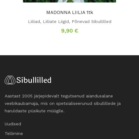
MADONNA LIILIA 1tk
Liiliad
,
Liiliate Liigid
,
Põnevad Sibullilled
9,90
€
Aastast 2005 järjepidevalt tegutsenud aiandusalane
veebikaubamaja, mis on spetsialiseerunud sibullillede ja
haruldaste püsikute müügile.
Uudised
Tellimine