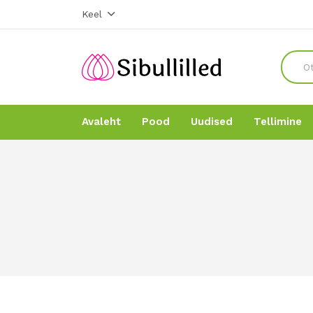
Keel
Avaleht
Pood
Uudised
Tellimine
Avaleht
Avaleht
Pood
Pood