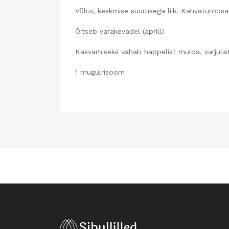
Võluv, keskmise suurusega liik. Kahvaturoos
Õitseb varakevadel (aprill)
Kasvamiseks vahab happelist mulda, varjulist
1 mugulrisoom