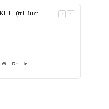
LILL(trillium
AL
ÜS
KJ
TIN
AS
E
KO
KO
LMI
LMI
KLI
KLI
LL
LL
(tril
(tril
liu
liu
m
m
albi
ere
du
ctu
m)
m)