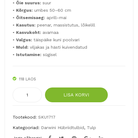
YST
T
•
Õie suurus:
suur
•
Kõrgus:
umbes 50–60 cm
AL
BA
•
Õitsemisaeg:
aprill–mai
STA
BY
•
Kasutus:
peenar, massistutus, lõikelill
R
5tk
•
Kasvukoht:
avamaa
5tk
•
Valgus:
täispäike kuni poolvari
•
Muld:
viljakas ja hästi kuivendatud
•
Istutamine:
sügisel
118 LAOS
Darvini
LISA KORVI
hübriidtulp
MYSTIC
VAN
Tootekood:
SKU1717
EIJK
Kategooriad:
Darwini Hübriidtulbid
,
Tulp
7tk
kogus