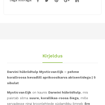
Jaga sõbraga!
Kirjeldus
Darvini hübriidtulp Mystic van Eijk – pehme
korallroosa kevadlill aprikoosikarva aktsentidega | 5
sibulat
Mystic van Eijk
on kaunis
Darwini hübriidtulp
, mis
paistab silma
suure, korallikas-roosa õiega
, mille
servadesse ning kroonlehtede südamikku ilmneb
õrn