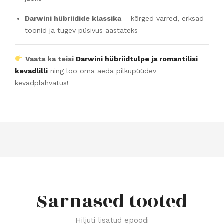
Darwini hübriidide klassika
– kõrged varred, erksad
toonid ja tugev püsivus aastateks
Vaata ka teisi
Darwini hübriidtulpe ja romantilisi
kevadlilli
ning loo oma aeda pilkupüüdev
kevadplahvatus!
Sarnased tooted
Hiljuti lisatud epoodi