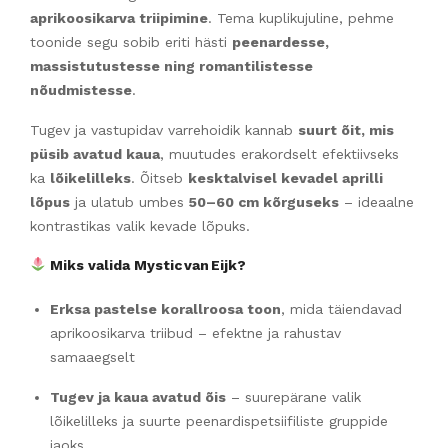
aprikoosikarva triipimine
. Tema kuplikujuline, pehme
toonide segu sobib eriti hästi
peenardesse,
massistutustesse ning romantilistesse
nõudmistesse
.
Tugev ja vastupidav varrehoidik kannab
suurt õit, mis
püsib avatud kaua
, muutudes erakordselt efektiivseks
ka
lõikelilleks
. Õitseb
kesktalvisel kevadel aprilli
lõpus
ja ulatub umbes
50–60 cm kõrguseks
– ideaalne
kontrastikas valik kevade lõpuks.
Miks valida Mystic van Eijk?
Erksa pastelse korallroosa toon
, mida täiendavad
aprikoosikarva triibud – efektne ja rahustav
samaaegselt
Tugev ja kaua avatud õis
– suurepärane valik
lõikelilleks ja suurte peenardispetsiifiliste gruppide
jaoks