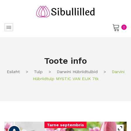
0
No products in the cart.
Toote info
Esileht
>
Tulp
>
Darwini Hübriidtulbid
>
Darvini
Hübriidtulp MYSTIC VAN EIJK 7tk
Tarne septembris