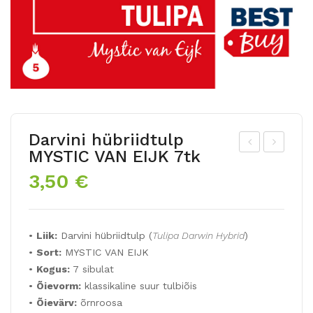
Darvini hübriidtulp
MYSTIC VAN EIJK 7tk
ar
auf
3,50
€
ma
ma
sõi
ni
elin
tul
•
Liik:
Darvini hübriidtulp (
Tulipa Darwin Hybrid
)
e
p
•
Sort:
MYSTIC VAN EIJK
tul
SC
•
Kogus:
7 sibulat
p
AR
•
Õievorm:
klassikaline suur tulbiõis
CR
LE
•
Õievärv:
õrnroosa