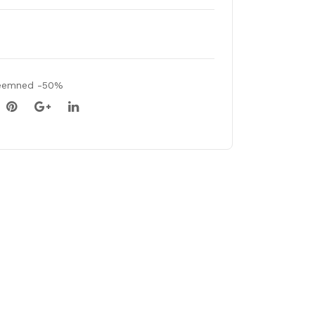
lo
10t
k
Seemned -50%