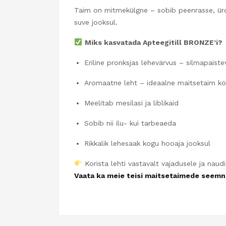
Taim on mitmekülgne – sobib peenrasse, ürdia
suve jooksul.
Miks kasvatada Apteegitill BRONZE’i?
Eriline pronksjas lehevärvus – silmapaiste
Aromaatne leht – ideaalne maitsetaim kö
Meelitab mesilasi ja liblikaid
Sobib nii ilu- kui tarbeaeda
Rikkalik lehesaak kogu hooaja jooksul
Korista lehti vastavalt vajadusele ja naud
Vaata ka meie teisi maitsetaimede seemne