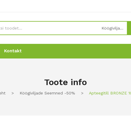
Köögiviljade seemned -50%
Kontakt
Uudised
Uudised
Tellimine
Tellimine
Kontakt
Kontakt
Toote info
eht
>
Köögiviljade Seemned -50%
>
Apteegitill BRONZE 1