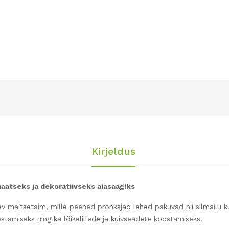
Kirjeldus
atseks ja dekoratiivseks aiasaagiks
v maitsetaim, mille peened pronksjad lehed pakuvad nii silmailu k
estamiseks ning ka lõikelillede ja kuivseadete koostamiseks.