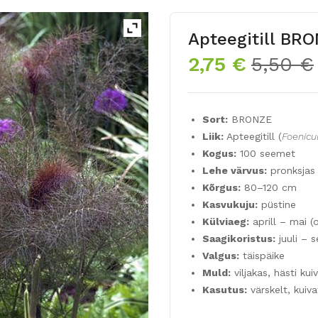
Apteegitill BR
2,75
€
5,50
€
Sort:
BRONZE
Liik:
Apteegitill (
Foenicu
Kogus:
100 seemet
Lehe värvus:
pronksjas
Kõrgus:
80–120 cm
Kasvukuju:
püstine
Külviaeg:
aprill – mai (
Saagikoristus:
juuli – 
Valgus:
täispäike
Muld:
viljakas, hästi ku
Kasutus:
värskelt, kuiv