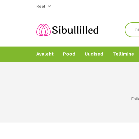
Keel
Avaleht
Pood
Uudised
Tellimine
Avaleht
Avaleht
Pood
Pood
Esil