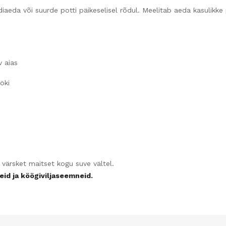
eda või suurde potti päikeselisel rõdul. Meelitab aeda kasulikke 
v aias
öki
i värsket maitset kogu suve vältel.
id ja köögiviljaseemneid.