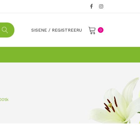
SISENE
/
REGISTREERU
0
No products in the cart.
00tk