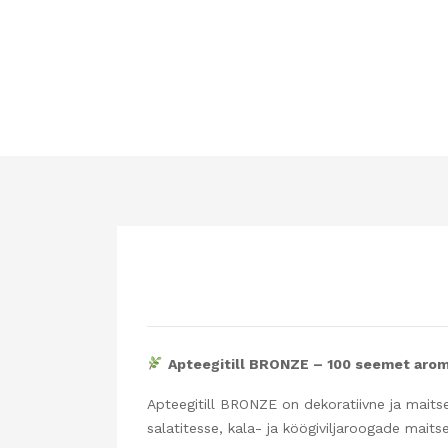
Apteegitill BRONZE – 100 seemet aroma
Apteegitill BRONZE on dekoratiivne ja maitse
salatitesse, kala- ja köögiviljaroogade maits