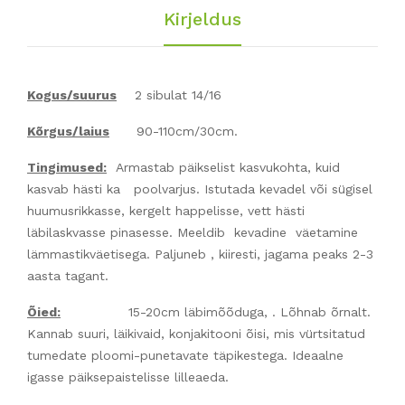
Kirjeldus
Kogus/suurus
2 sibulat 14/16
Kõrgus/laius
90-110cm/30cm.
Tingimused:
Armastab päikselist kasvukohta, kuid
kasvab hästi ka poolvarjus. Istutada kevadel või sügisel
huumusrikkasse, kergelt happelisse, vett hästi
läbilaskvasse pinasesse. Meeldib kevadine väetamine
lämmastikväetisega. Paljuneb , kiiresti, jagama peaks 2-3
aasta tagant.
Õied:
15-20cm läbimõõduga, . Lõhnab õrnalt.
Kannab suuri, läikivaid, konjakitooni õisi, mis vürtsitatud
tumedate ploomi-punetavate täpikestega. Ideaalne
igasse päiksepaistelisse lilleaeda.