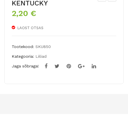
KENTUCKY
NO
IIG
2,20
€
Hü
ER
brii
LIIL
LAOST OTSAS
dliili
IA
a
(lili
KU
um
Tootekood:
SKU850
SHI
lan
Kategooria:
Liiliad
MA
cifo
Jaga sõbraga!
YA
liu
m)F
LO
RE
PL
EN
O