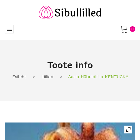
0
No products in the cart.
Toote info
Esileht
>
Liiliad
>
Aasia Hübriidliilia KENTUCKY