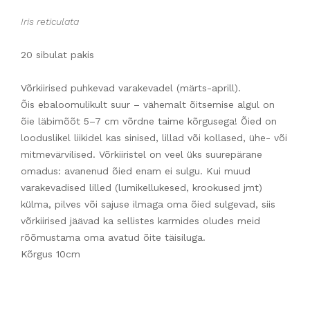
Iris reticulata
20 sibulat pakis
Võrkiirised puhkevad varakevadel (märts-aprill).
Õis ebaloomulikult suur – vähemalt õitsemise algul on
õie läbimõõt 5–7 cm võrdne taime kõrgusega! Õied on
looduslikel liikidel kas sinised, lillad või kollased, ühe- või
mitmevärvilised. Võrkiiristel on veel üks suurepärane
omadus: avanenud õied enam ei sulgu. Kui muud
varakevadised lilled (lumikellukesed, krookused jmt)
külma, pilves või sajuse ilmaga oma õied sulgevad, siis
võrkiirised jäävad ka sellistes karmides oludes meid
rõõmustama oma avatud õite täisiluga.
Kõrgus 10cm