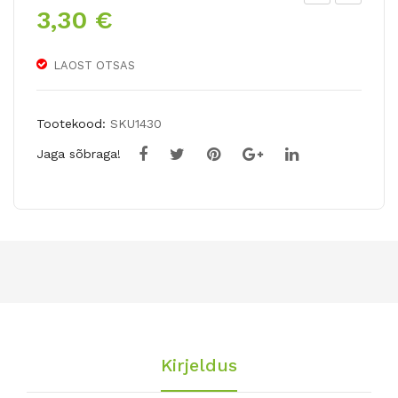
3,30
€
ulbi
ulbi
seg
seg
u
u
LAOST OTSAS
VO
CA
LC
NA
Tootekood:
SKU1430
AN
DIA
Jaga sõbraga!
O
N
PE
BL
ONI
EN
ES
D
18
sib
ulat
Kirjeldus