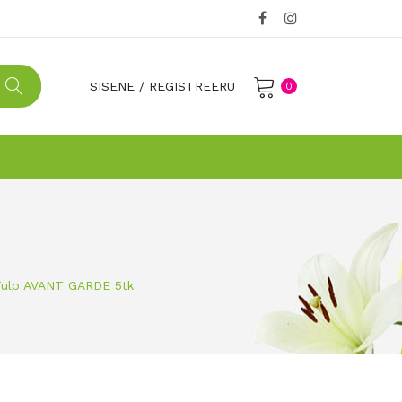
SISENE
/
REGISTREERU
0
No products in the cart.
 Tulp AVANT GARDE 5tk