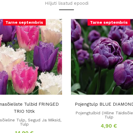
Hiljuti lisatud epoodi
Tarne septembris
Tarne septembris
asõieliste Tulbid FRINGED
Pojengtulp BLUE DIAMOND
TRIO 10tk
Pojengtulbid (Hiline Täidisõie
Tulp
õieline Tulp
,
Segud Ja Miksid
,
Tulp
4,90
€