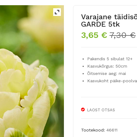
Varajane täidis
GARDE 5tk
3,65
€
7,30
€
Pakendis 5 sibulat 12+
Kasvukõrgus: 50cm
Õitsemise aeg: mai
Kasvukoht päike-poolva
LAOST OTSAS
Tootekood:
46611