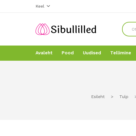
Keel
Avaleht
Pood
Uudised
Tellimine
Avaleht
Avaleht
Pood
Pood
Esileht
>
Tulp