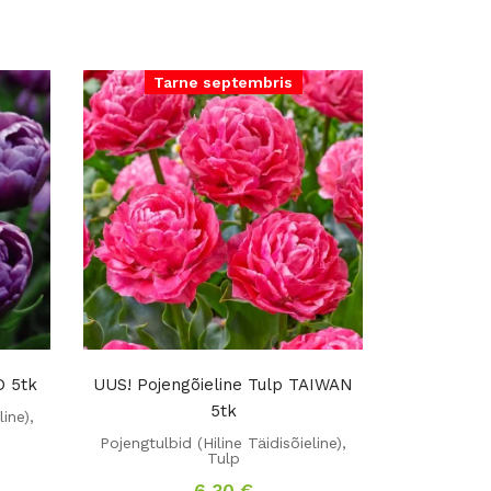
Tarne septembris
 5tk
UUS! Pojengõieline Tulp TAIWAN
5tk
line)
,
Pojengtulbid (Hiline Täidisõieline)
,
Tulp