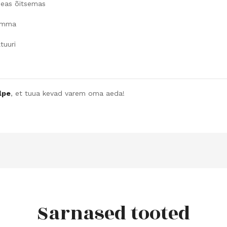
seas õitsemas
gamma
tuuri
ulpe
, et tuua kevad varem oma aeda!
Sarnased tooted