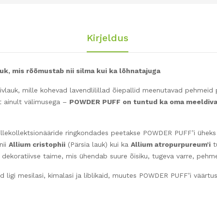
Kirjeldus
, mis rõõmustab nii silma kui ka lõhnatajuga
auk, mille kohevad lavendlilillad õiepallid meenutavad pehmeid p
rt ainult välimusega –
POWDER PUFF on tuntud ka oma meeldiva
lillekollektsionääride ringkondades peetakse POWDER PUFF’i üheks
nii
Allium cristophii
(Pärsia lauk) kui ka
Allium atropurpureum’i
t
dekoratiivse taime, mis ühendab suure õisiku, tugeva varre, pehm
 ligi mesilasi, kimalasi ja liblikaid, muutes POWDER PUFF’i väärtu