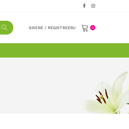
SISENE
/
REGISTREERU
0
No products in the cart.