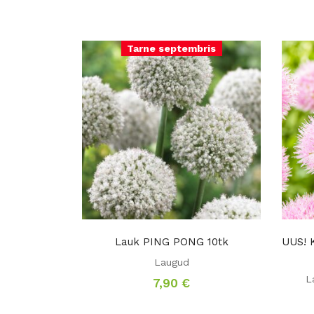
Tarne septembris
Lauk PING PONG 10tk
UUS! 
Laugud
L
7,90
€