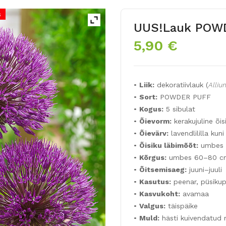
s
UUS!Lauk POW
5,90
€
•
Liik:
dekoratiivlauk (
Alliu
•
Sort:
POWDER PUFF
•
Kogus:
5 sibulat
•
Õievorm:
kerakujuline õis
•
Õievärv:
lavendlililla kuni
•
Õisiku läbimõõt:
umbes 
•
Kõrgus:
umbes 60–80 c
•
Õitsemisaeg:
juuni–juuli
•
Kasutus:
peenar, püsikupe
•
Kasvukoht:
avamaa
•
Valgus:
täispäike
•
Muld:
hästi kuivendatud