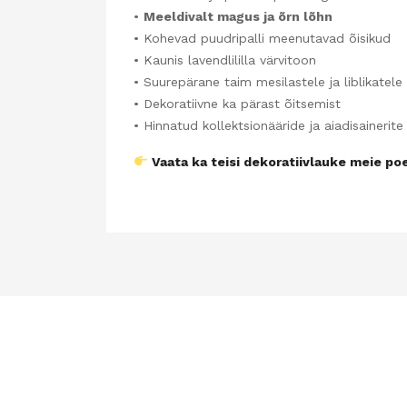
•
Meeldivalt magus ja õrn lõhn
• Kohevad puudripalli meenutavad õisikud
• Kaunis lavendlililla värvitoon
• Suurepärane taim mesilastele ja liblikatele
• Dekoratiivne ka pärast õitsemist
• Hinnatud kollektsionääride ja aiadisainerite
Vaata ka teisi dekoratiivlauke meie poe