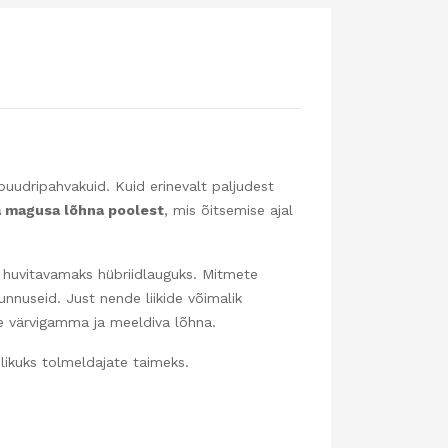
uudripahvakuid. Kuid erinevalt paljudest
 magusa lõhna poolest
, mis õitsemise ajal
 huvitavamaks hübriidlauguks. Mitmete
unnuseid. Just nende liikide võimalik
e värvigamma ja meeldiva lõhna.
slikuks tolmeldajate taimeks.