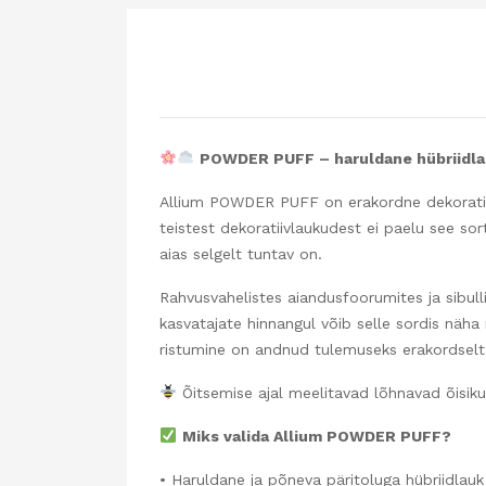
POWDER PUFF – haruldane hübriidlauk
Allium POWDER PUFF on erakordne dekoratiivl
teistest dekoratiivlaukudest ei paelu see so
aias selgelt tuntav on.
Rahvusvahelistes aiandusfoorumites ja sibul
kasvatajate hinnangul võib selle sordis näha 
ristumine on andnud tulemuseks erakordselt 
Õitsemise ajal meelitavad lõhnavad õisikud
Miks valida Allium POWDER PUFF?
• Haruldane ja põneva päritoluga hübriidlauk