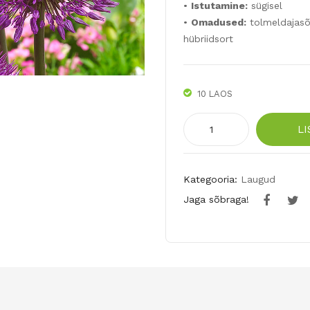
•
Istutamine:
sügisel
•
Omadused:
tolmeldajasõ
hübriidsort
10 LAOS
UUS!Lauk
LI
POWDER
PUFF
5tk
Kategooria:
Laugud
kogus
Jaga sõbraga!