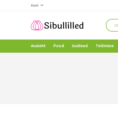
Keel
Avaleht
Pood
Uudised
Tellimine
Avaleht
Avaleht
Pood
Pood