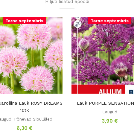
Hiljuti lisatud epoodi
Tarne septembris
Tarne septembris
Karoliina Lauk ROSY DREAMS
Lauk PURPLE SENSATION
10tk
Laugud
augud
,
Põnevad Sibullilled
3,90
€
6,30
€