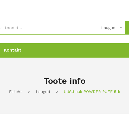
Laugud
Kontakt
Uudised
Uudised
Tellimine
Tellimine
Kontakt
Kontakt
Toote info
Esileht
>
Laugud
>
UUS!Lauk POWDER PUFF 5tk