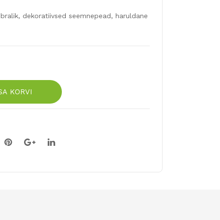
bralik, dekoratiivsed seemnepead, haruldane
SA KORVI