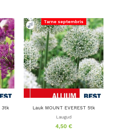
Tarne septembris
 3tk
Lauk MOUNT EVEREST 5tk
Laugud
4,50
€