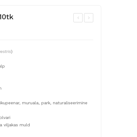
10tk
onq
US!
uill
Kau
a
nis
estris
)
nar
tul
tsis
p
ulp
s
NO
CO
RA
SM
H
m
OP
10t
kupeenar, muruala, park, naturaliseerimine
OLI
k
TA
olvari
N
a viljakas muld
100