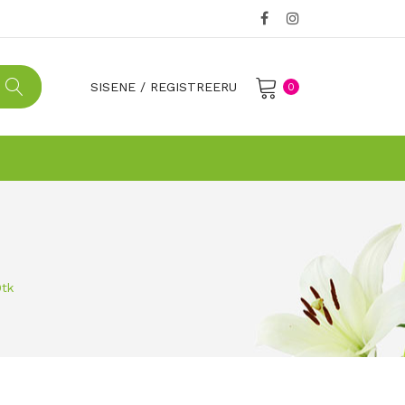
SISENE
/
REGISTREERU
0
No products in the cart.
tk