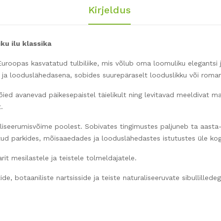
Kirjeldus
ku ilu klassika
uroopas kasvatatud tulbiliike, mis võlub oma loomuliku elegantsi j
ja looduslähedasena, sobides suurepäraselt looduslikku või romant
õied avanevad päikesepaistel täielikult ning levitavad meeldivat 
.
iseerumisvõime poolest. Sobivates tingimustes paljuneb ta aast
tud parkides, mõisaaedades ja looduslähedastes istutustes üle ko
it mesilastele ja teistele tolmeldajatele.
e, botaaniliste nartsisside ja teiste naturaliseeruvate sibullilledeg