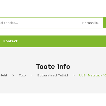
Botaanilised tulbid
Kontakt
Uudised
Uudised
Tellimine
Tellimine
Kontakt
Kontakt
Toote info
ileht
>
Tulp
>
Botaanilised Tulbid
>
UUS! Metstulp 10