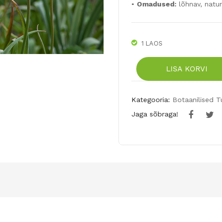
•
Omadused:
lõhnav, natur
1 LAOS
UUS!
LISA KORVI
Metstulp
10tk
kogus
Kategooria:
Botaanilised T
Jaga sõbraga!