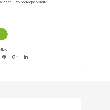
tk
aliseeruv, tolmeldajasõbralik
ulbid