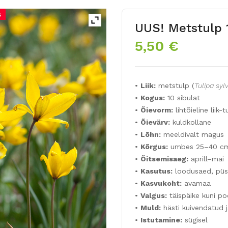
s
UUS! Metstulp 
5,50
€
•
Liik:
metstulp (
Tulipa sylv
•
Kogus:
10 sibulat
•
Õievorm:
lihtõieline liik-t
•
Õievärv:
kuldkollane
•
Lõhn:
meeldivalt magus
•
Kõrgus:
umbes 25–40 c
•
Õitsemisaeg:
aprill–mai
•
Kasutus:
loodusaed, püsi
•
Kasvukoht:
avamaa
•
Valgus:
täispäike kuni po
•
Muld:
hästi kuivendatud j
•
Istutamine:
sügisel