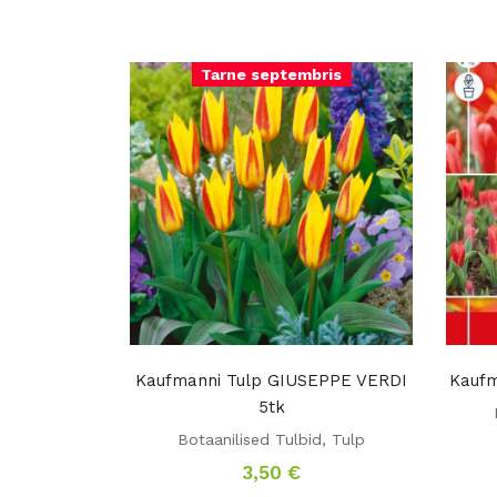
Tarne septembris
Kaufmanni Tulp GIUSEPPE VERDI
Kaufm
5tk
Botaanilised Tulbid
,
Tulp
3,50
€