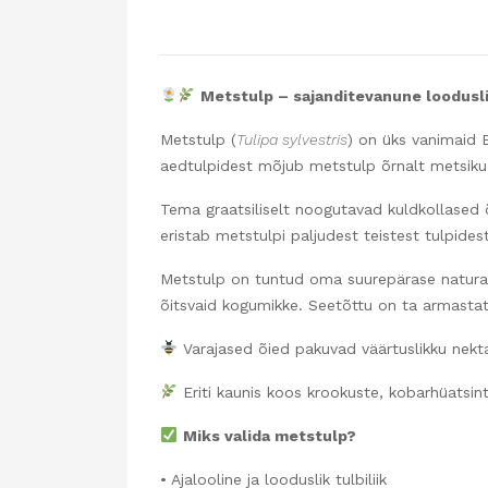
Metstulp – sajanditevanune loodusli
Metstulp (
Tulipa sylvestris
) on üks vanimaid E
aedtulpidest mõjub metstulp õrnalt metsiku 
Tema graatsiliselt noogutavad kuldkollased 
eristab metstulpi paljudest teistest tulpidest
Metstulp on tuntud oma suurepärase natural
õitsvaid kogumikke. Seetõttu on ta armasta
Varajased õied pakuvad väärtuslikku nektar
Eriti kaunis koos krookuste, kobarhüatsintid
Miks valida metstulp?
• Ajalooline ja looduslik tulbiliik