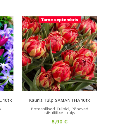
Tarne septembris
 10tk
Kaunis Tulp SAMANTHA 10tk
p
Botaanilised Tulbid
,
Põnevad
Sibullilled
,
Tulp
8,90
€