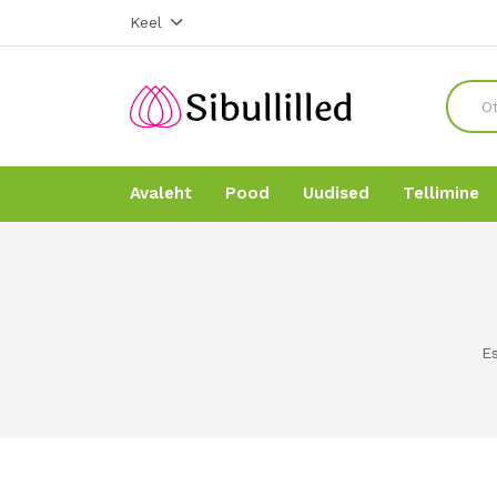
Keel
Avaleht
Pood
Uudised
Tellimine
Avaleht
Avaleht
Pood
Pood
Es