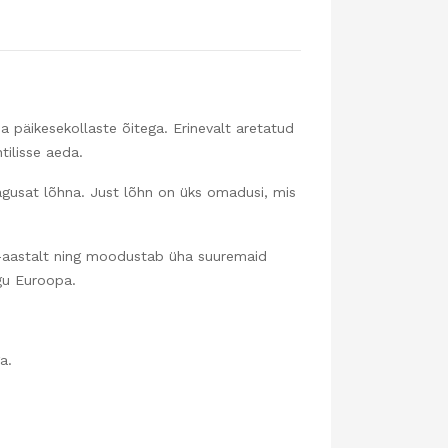
a päikesekollaste õitega. Erinevalt aretatud
ilisse aeda.
magusat lõhna. Just lõhn on üks omadusi, mis
a-aastalt ning moodustab üha suuremaid
gu Euroopa.
a.