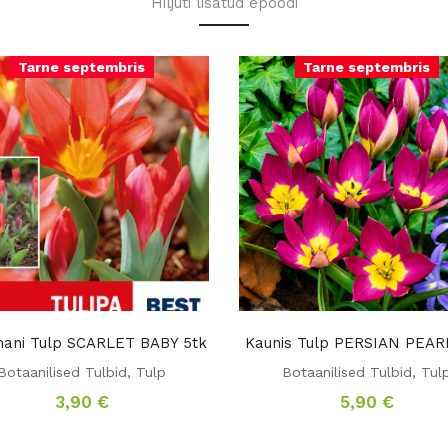
Hiljuti lisatud epoodi
Tarne septembris
Tarne septembris
ani Tulp SCARLET BABY 5tk
Kaunis Tulp PERSIAN PEARL
Botaanilised Tulbid
,
Tulp
Botaanilised Tulbid
,
Tul
3,90
€
5,90
€