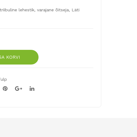
60t
tk
k
riibuline lehestik, varajane õitseja, Läti
SA KORVI
Tulp