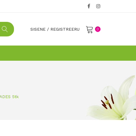
SISENE
/
REGISTREERU
0
No products in the cart.
KADES 5tk