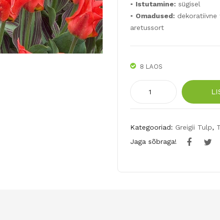
•
Istutamine:
sügisel
•
Omadused:
dekoratiivne t
aretussort
8 LAOS
UUS!
LI
Greigii
tulp
RIGAS
Kategooriad:
Greigii Tulp
,
BARRIKADES
Jaga sõbraga!
5tk
kogus