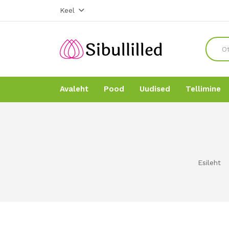
Keel
Avaleht
Pood
Uudised
Tellimine
Avaleht
Avaleht
Pood
Pood
Esileht