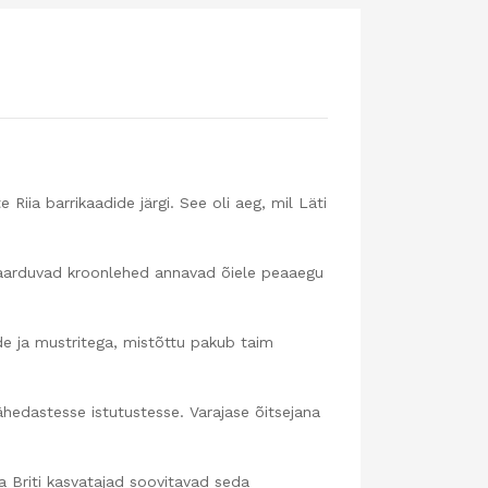
iia barrikaadide järgi. See oli aeg, mil Läti
 kaarduvad kroonlehed annavad õiele peaaegu
pude ja mustritega, mistõttu pakub taim
hedastesse istutustesse. Varajase õitsejana
Ka Briti kasvatajad soovitavad seda