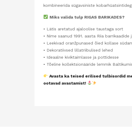
kombineerida sügavsiniste kobarhüatsintidega
Miks valida tulp RIGAS BARIKADES?
• Lätis aretatud ajaloolise taustaga sort
• Nime saanud 1991. aasta Riia barrikaadide j
• Leekivad oranžpunased õied kollase süda
• Dekoratiivsed lillatriibulised lehed
• Ideaalne kiviktaimlasse ja pottidesse
• Tõeline kollektsionääride lemmik Baltikumi
Avasta ka teised erilised tulbisordid m
ootavad avastamist!