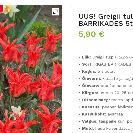
s
UUS! Greigii tu
BARRIKADES 5t
5,90
€
•
Liik:
Greigii tulp (
Tulipa G
•
Sort:
RIGAS BARIKADES
•
Kogus:
5 sibulat
•
Õievorm:
kitsaste ja tag
•
Õievärv:
oranžpunane kol
•
Kõrgus:
umbes 20–25 c
•
Õitsemisaeg:
märts–apri
•
Kasutus:
peenar, kiviktai
•
Kasvukoht:
avamaa
•
Valgus:
täispäike kuni po
•
Muld:
hästi kuivendatud j