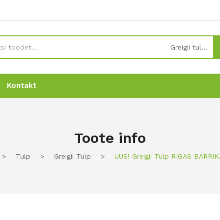
Greigii tulp
Kontakt
Uudised
Uudised
Tellimine
Tellimine
Kontakt
Kontakt
Toote info
>
Tulp
>
Greigii Tulp
>
UUS! Greigii Tulp RIGAS BARRI