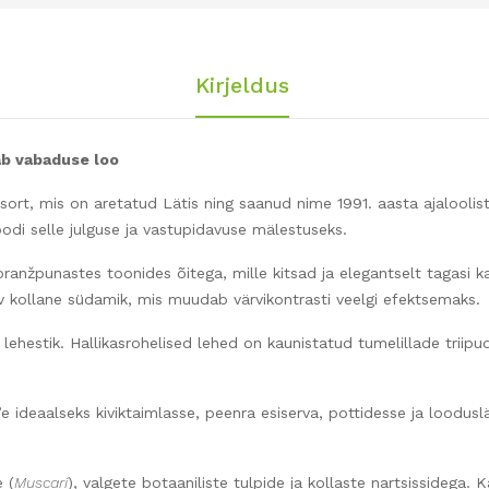
Kirjeldus
ab vabaduse loo
t, mis on aretatud Lätis ning saanud nime 1991. aasta ajalooliste R
odi selle julguse ja vastupidavuse mälestuseks.
ranžpunastes toonides õitega, mille kitsad ja elegantselt tagasi
rav kollane südamik, mis muudab värvikontrasti veelgi efektsemaks.
ne lehestik. Hallikasrohelised lehed on kaunistatud tumelillade trii
eaalseks kiviktaimlasse, peenra esiserva, pottidesse ja looduslä
 (
Muscari
), valgete botaaniliste tulpide ja kollaste nartsissidega. 