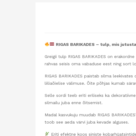
RIGAS BARIKADES – tulp, mis jutust
Greigii tulp RIGAS BARIKADES on erakordne sor
rahvas seisis oma vabaduse eest ning sort lo
RIGAS BARIKADES paistab silma leekivates o
liiliaõielise välimuse. Õite põhjas kumab sä
Selle sordi teeb eriti eriliseks ka dekoratiiv
silmailu juba enne õitsemist.
Madal kasvukuju muudab RIGAS BARIKADES’e id
toob see aeda värvi juba kevade alguses.
Eriti efektne koos siniste kobarhüatsintide