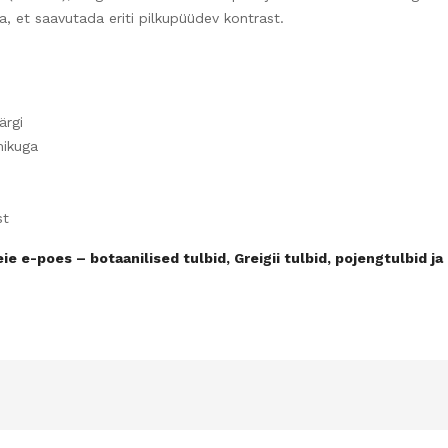
, et saavutada eriti pilkupüüdev kontrast.
ärgi
mikuga
st
eie e-poes – botaanilised tulbid, Greigii tulbid, pojengtulbid 