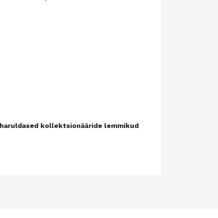
ja haruldased kollektsionääride lemmikud