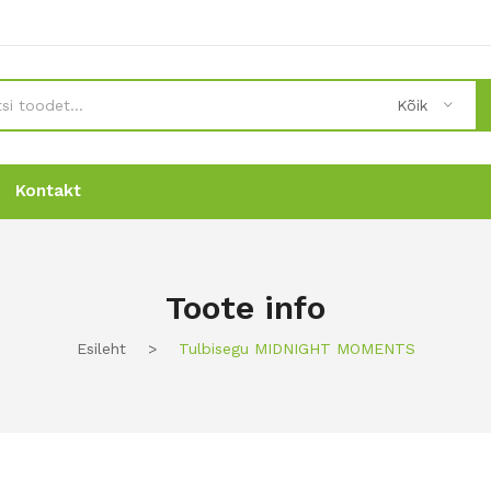
Kõik
Kontakt
Uudised
Uudised
Tellimine
Tellimine
Kontakt
Kontakt
Toote info
Esileht
>
Tulbisegu MIDNIGHT MOMENTS