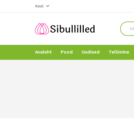
Keel
Avaleht
Pood
Uudised
Tellimine
Avaleht
Avaleht
Pood
Pood