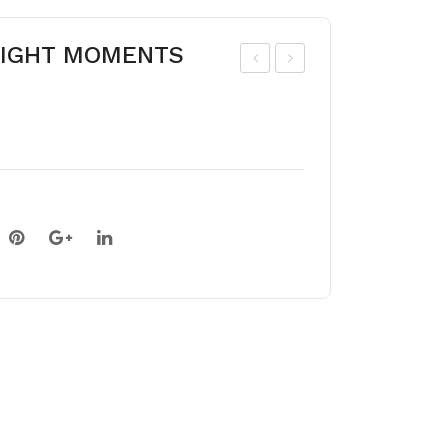
DNIGHT MOMENTS
araj
ulbi
ast
seg
e
u
tul
MI
pid
DNI
e
GH
seg
T
u
MO
SW
ME
EE
NT
T
S
TU
30
TTI
sib