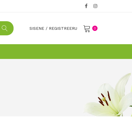
SISENE
/
REGISTREERU
0
No products in the cart.