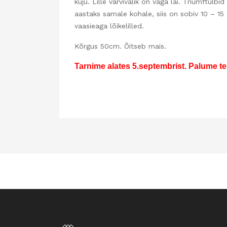
kuju. Lille värvivalik on väga lai. Triumftul
aastaks samale kohale, siis on sobiv 10 – 1
vaasieaga lõikelilled.
Kõrgus 50cm. Õitseb mais.
Tarnime alates 5.septembrist. Palume te