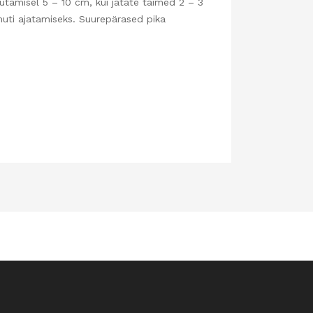
tutamisel 5 – 10 cm, kui jätate taimed 2 – 3
muti ajatamiseks. Suurepärased pika