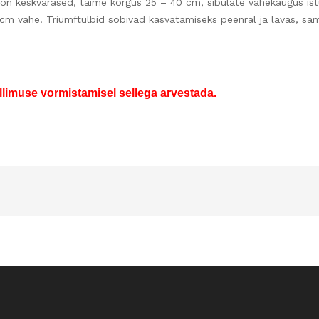
bid on keskvarased, taime kõrgus 25 – 40 cm, sibulate vahekaugus is
5 cm vahe. Triumftulbid sobivad kasvatamiseks peenral ja lavas, sa
llimuse vormistamisel sellega arvestada.