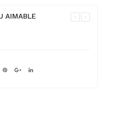
EU AIMABLE
riu
rim
mft
ftul
ulp
p
WO
HA
RL
VR
D
AN
FRI
EN
DS
HIP