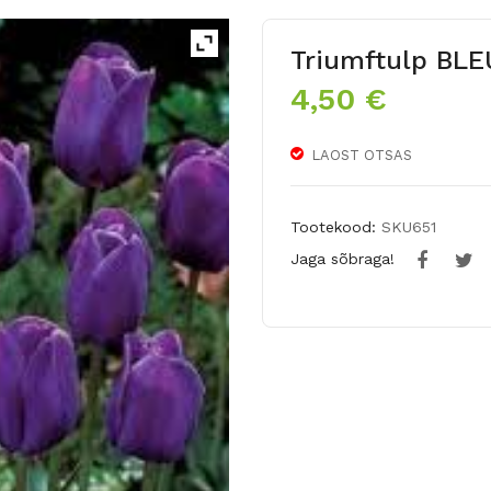
Triumftulp BL
4,50
€
LAOST OTSAS
Tootekood:
SKU651
Jaga sõbraga!