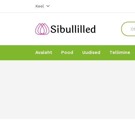
Keel
Avaleht
Pood
Uudised
Tellimine
Avaleht
Avaleht
Pood
Pood