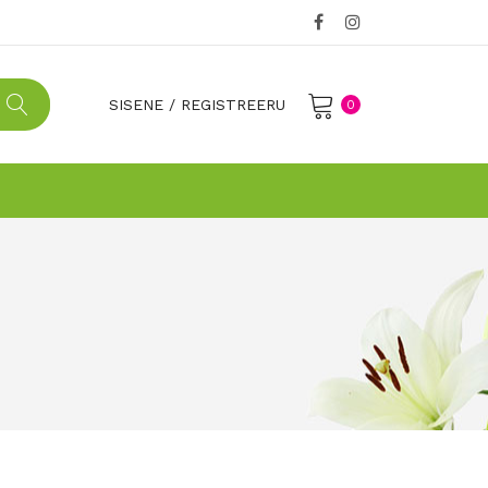
SISENE
/
REGISTREERU
0
No products in the cart.