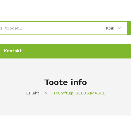
Kõik
Kontakt
Uudised
Uudised
Tellimine
Tellimine
Kontakt
Kontakt
Toote info
Esileht
>
Triumftulp BLEU AIMABLE