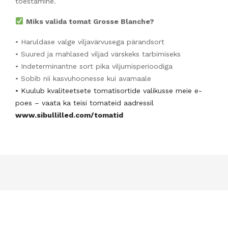
toestamine.
Miks valida tomat Grosse Blanche?
• Haruldase valge viljavärvusega pärandsort
• Suured ja mahlased viljad värskeks tarbimiseks
• Indeterminantne sort pika viljumisperioodiga
• Sobib nii kasvuhoonesse kui avamaale
• Kuulub kvaliteetsete tomatisortide valikusse meie e-
poes – vaata ka teisi tomateid aadressil
www.sibullilled.com/tomatid