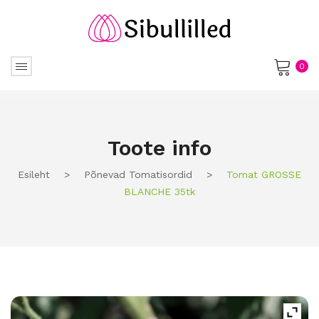
0
No products in the cart.
Toote info
Esileht
>
Põnevad Tomatisordid
>
Tomat GROSSE
BLANCHE 35tk