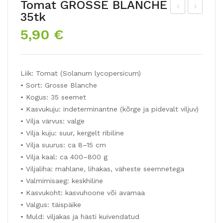
Tomat GROSSE BLANCHE
35tk
oje
are
5,90
€
ngõ
sini
ieli
sari
ne
kas
Liik: Tomat (Solanum lycopersicum)
uni
LA
• Sort: Grosse Blanche
ma
CY
• Kogus: 35 seemet
gun
BL
• Kasvukuju: indeterminantne (kõrge ja pidevalt viljuv)
BL
UE
• Vilja värvus: valge
AC
100
• Vilja kuju: suur, kergelt ribiline
• Vilja suurus: ca 8–15 cm
K
tk
• Vilja kaal: ca 400–800 g
400
• Viljaliha: mahlane, lihakas, väheste seemnetega
tk
• Valmimisaeg: keskhiline
• Kasvukoht: kasvuhoone või avamaa
• Valgus: täispäike
• Muld: viljakas ja hästi kuivendatud