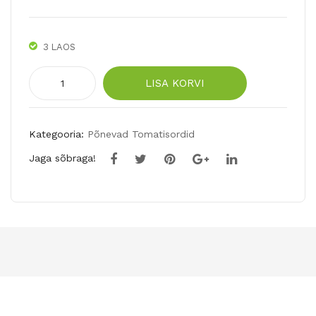
3 LAOS
Tomat
LISA KORVI
GROSSE
BLANCHE
35tk
Kategooria:
Põnevad Tomatisordid
kogus
Jaga sõbraga!