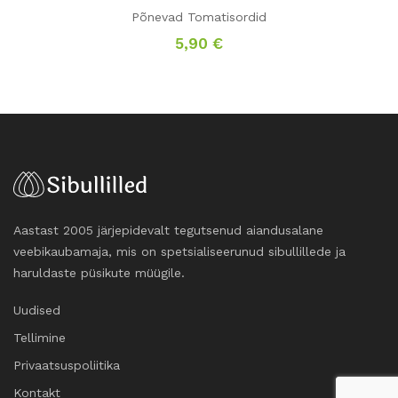
Põnevad Tomatisordid
5,90
€
Aastast 2005 järjepidevalt tegutsenud aiandusalane
veebikaubamaja, mis on spetsialiseerunud sibullillede ja
haruldaste püsikute müügile.
Uudised
Tellimine
Privaatsuspoliitika
Kontakt