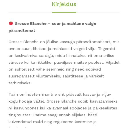
Kirjeldus
Grosse Blanche – suur ja mahlane valge
pärandtomat
Grosse Blanche on jõulise kasvuga pärandtomatisort, mis
annab suuri, lihakad ja mahlaseid valgeid vilju. Tegemist
on keskvalmiva sordiga, mida hinnatakse nii oma erilise
värvuse kui ka rikkaliku, puuviljase maitse poolest. Viljadel
on suhteliselt vähe seemneid ning need sobivad
suurepäraselt viilutamiseks, salatitesse ja värskelt
tarbimiseks.
Taim on indeterminantne ehk pidevalt kasvav ja viljuv
kogu hooaja vältel. Grosse Blanche sobib kasvatamiseks
nii kasvuhoones kui ka avamaal soojades ja päikeselistes
tingimustes. Parima saagi annab viljakas, hästi
kuivendatud muld ning regulaarne kastmine ja