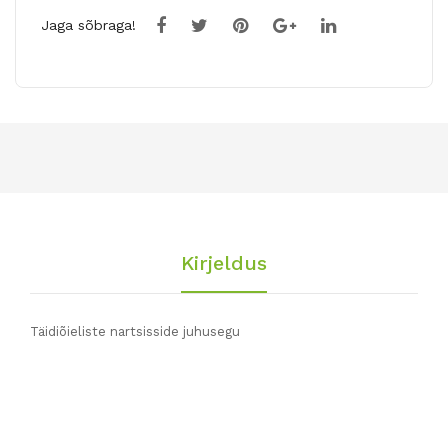
Jaga sõbraga!
Kirjeldus
Täidiõieliste nartsisside juhusegu