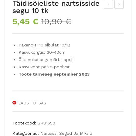
Täidisõieliste nartsisside
segu 10 tk
ulbi
õhn
Algne
Praegune
5,45
€
10,90
€
-
ava
hind
hind
lau
te
oli:
on:
gus
nar
10,90 €.
5,45 €.
Pakendis: 10 sibulat 10/12
egu
tsis
Kasvukõrgus: 30-40cm
LO
sid
Õitsemise aeg: märts-aprill
VE
e
Kasvukoht päike-poolvari
&LA
seg
Toote tarneaeg september 2023
CE
u
35
sib
LAOST OTSAS
ulat
Tootekood:
SKU1550
Kategooriad:
Nartsiss
,
Segud Ja Miksid