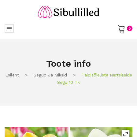
0
No products in the cart.
Toote info
Esileht
>
Segud Ja Miksid
>
Täidisõieliste Nartsisside
Segu 10 Tk