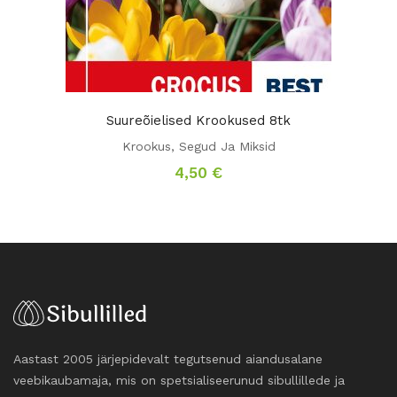
Suureõielised Krookused 8tk
Krookus
,
Segud Ja Miksid
4,50
€
Aastast 2005 järjepidevalt tegutsenud aiandusalane
veebikaubamaja, mis on spetsialiseerunud sibullillede ja