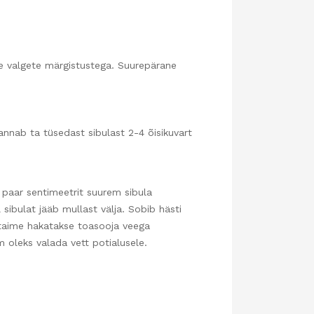
de valgete märgistustega. Suurepärane
annab ta tüsedast sibulast 2-4 õisikuvart
id paar sentimeetrit suurem sibula
sibulat jääb mullast välja. Sobib hästi
 taime hakatakse toasooja veega
m oleks valada vett potialusele.