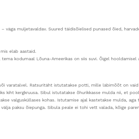
S
– väga muljetavaldav. Suured täidisõielised punased õied, harva
 mis elab aastaid.
kuna tema kodumaal Lõuna-Ameerikas on siis suvi. Õigel hooldamisel 
 või varatalvel. Ratsuritäht istutatakse potti, mille läbimõõt on va
 kiht kergkruusa. Sibul istutatakse õhurikkasse mulda nii, et pool 
akse valgusküllases kohas. Istutamise ajal kastetakse mulda, aga
ab välja paksu õiepunga. Sibula peale ei tohi vett valada, kõige pare