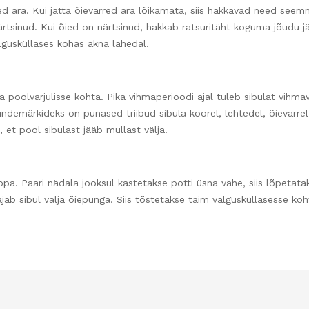
rred ära. Kui jätta õievarred ära lõikamata, siis hakkavad need see
 närtsinud. Kui õied on närtsinud, hakkab ratsuritäht koguma jõudu 
lgusküllases kohas akna lähedal.
a poolvarjulisse kohta. Pika vihmaperioodi ajal tuleb sibulat vihmavee
undemärkideks on punased triibud sibula koorel, lehtedel, õievarrel
, et pool sibulast jääb mullast välja.
. Paari nädala jooksul kastetakse potti üsna vähe, siis lõpetataks
ajab sibul välja õiepunga. Siis tõstetakse taim valgusküllasesse ko