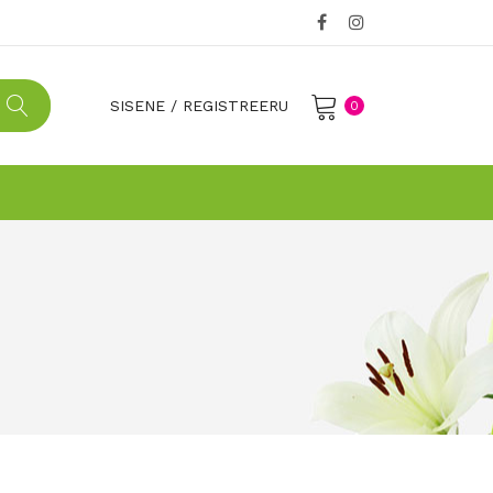
SISENE
/
REGISTREERU
0
No products in the cart.