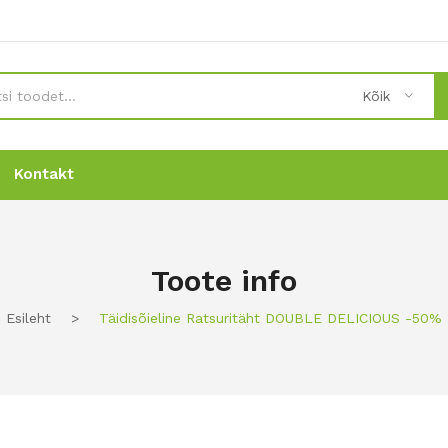
Kõik
Kontakt
Uudised
Uudised
Tellimine
Tellimine
Kontakt
Kontakt
Toote info
Esileht
>
Täidisõieline Ratsuritäht DOUBLE DELICIOUS -50%