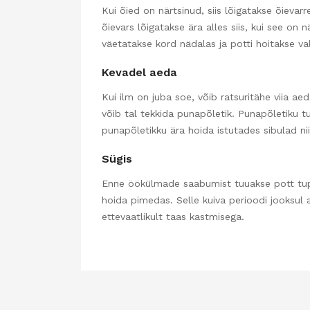
Kui õied on närtsinud, siis lõigatakse õieva
õievars lõigatakse ära alles siis, kui see on
väetatakse kord nädalas ja potti hoitakse va
Kevadel aeda
Kui ilm on juba soe, võib ratsuritähe viia aed
võib tal tekkida punapõletik. Punapõletiku t
punapõletikku ära hoida istutades sibulad nii
Sügis
Enne öökülmade saabumist tuuakse pott tuppa
hoida pimedas. Selle kuiva perioodi jooksul 
ettevaatlikult taas kastmisega.