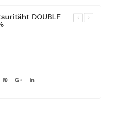
atsuritäht DOUBLE
%
ro
äidi
mp
sõi
etõi
elin
elin
e
e
rat
rat
suri
suri
täh
täh
t
t
MA
ES
RIL
TE
YN
LLA
-50