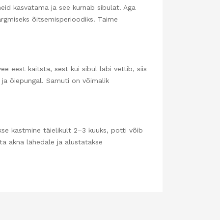
mneid kasvatama ja see kurnab sibulat. Aga
järgmiseks õitsemisperioodiks. Taime
 eest kaitsta, sest kui sibul läbi vettib, siis
 ja õiepungal. Samuti on võimalik
e kastmine täielikult 2–3 kuuks, potti võib
hta akna lähedale ja alustatakse