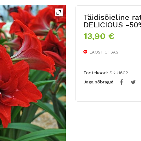
Täidisõieline r
DELICIOUS -50
13,90
€
LAOST OTSAS
Tootekood:
SKU1602
Jaga sõbraga!