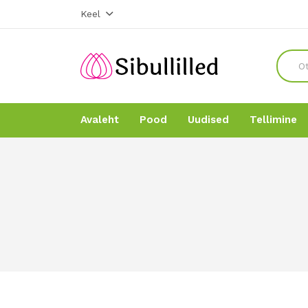
Keel
Avaleht
Pood
Uudised
Tellimine
Avaleht
Avaleht
Pood
Pood