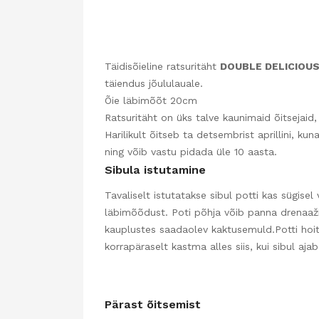
Täidisõieline ratsuritäht
DOUBLE DELICIOU
täiendus jõululauale.
Õie läbimõõt 20cm
Ratsuritäht on üks talve kaunimaid õitsejaid,
Harilikult õitseb ta detsembrist aprillini, 
ning võib vastu pidada üle 10 aasta.
Sibula istutamine
Tavaliselt istutatakse sibul potti kas sügisel
läbimõõdust. Poti põhja võib panna drenaažiks
kauplustes saadaolev kaktusemuld.Potti hoit
korrapäraselt kastma alles siis, kui sibul aj
Pärast õitsemist