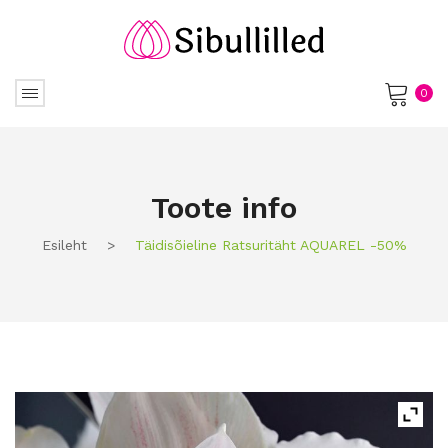
0
No products in the cart.
Toote info
Esileht
>
Täidisõieline Ratsuritäht AQUAREL -50%