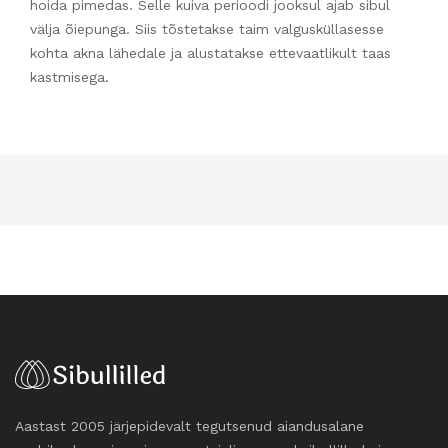
hoida pimedas. Selle kuiva perioodi jooksul ajab sibul
välja õiepunga. Siis tõstetakse taim valgusküllasesse
kohta akna lähedale ja alustatakse ettevaatlikult taas
kastmisega.
Aastast 2005 järjepidevalt tegutsenud aiandusalane