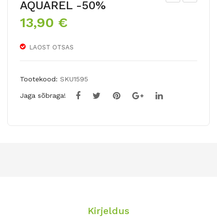
AQUAREL -50%
äidi
äidi
13,90
€
sõi
sõi
elin
elin
LAOST OTSAS
e
e
rat
rat
suri
suri
Tootekood:
SKU1595
täh
täh
Jaga sõbraga!
t
t
AM
AR
AD
CTI
EU
C
S
NY
CA
MP
ND
H
Y
-50
Kirjeldus
%