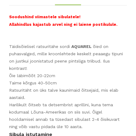
Soodushind viimastele sibulatele!
Allahindlus kajastub arvel ning ei laiene postikulule.
Täidisõielisel ratsuritähe sordi
AQUAREL
õied on
puhasvalged, mille kroonlehtede keskelt peaaegu tipuni
on justkui joonistatud peene pintsliga triibud. Ilus
kontrast!
Õie läbimõõt 20-22cm
Taime kõrgus 40-50cm
Ratsuritäht on üks talve kaunimaid õitsejaid, mis elab
aastaid.
Harilikult õitseb ta detsembrist aprillini, kuna tema
kodumaal Lõuna-Ameerikas on siis suvi. Õigel
hooldamisel annab ta tüsedast sibulast 2-4 õisikuvart
ning võib vastu pidada üle 10 aasta.
Sibula istutamine