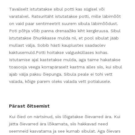
Tavaliselt istutatakse sibul potti kas sügisel või
varatalvel. Ratsuritäht istutatakse potti, mille läbimõõt
on vaid paar sentimeetrit suurem sibula läbimõõdust.
Poti põhja võib panna drenaažiks kiht kergkruusa. Sibul
istutatakse õhurikkasse mulda nii, et pool sibulat jääb
mullast välja. Sobib hästi kauplustes saadaolev
kaktusemuld.Potti hoitakse valgusküllases kohas.
Istutamise ajal kastetakse mulda, aga taime hakatakse
toasooja veega korrapäraselt kastma alles siis, kui sibul
ajab välja paksu õiepunga. Sibula peale ei tohi vett
valada, kõige parem oleks valada vett potialusele.
Pärast õitsemist
Kui õied on närtsinud, siis lõigatakse õievarred ära. Kui
jätta õievarred ära lõikamata, siis hakkavad need
seemneid kasvatama ja see kurnab sibulat. Aga õievars