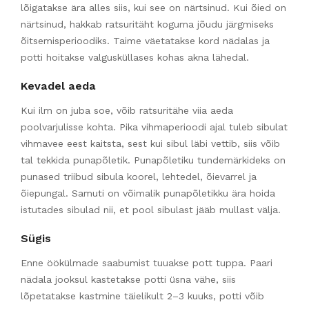
lõigatakse ära alles siis, kui see on närtsinud. Kui õied on
närtsinud, hakkab ratsuritäht koguma jõudu järgmiseks
õitsemisperioodiks. Taime väetatakse kord nädalas ja
potti hoitakse valgusküllases kohas akna lähedal.
Kevadel aeda
Kui ilm on juba soe, võib ratsuritähe viia aeda
poolvarjulisse kohta. Pika vihmaperioodi ajal tuleb sibulat
vihmavee eest kaitsta, sest kui sibul läbi vettib, siis võib
tal tekkida punapõletik. Punapõletiku tundemärkideks on
punased triibud sibula koorel, lehtedel, õievarrel ja
õiepungal. Samuti on võimalik punapõletikku ära hoida
istutades sibulad nii, et pool sibulast jääb mullast välja.
Sügis
Enne öökülmade saabumist tuuakse pott tuppa. Paari
nädala jooksul kastetakse potti üsna vähe, siis
lõpetatakse kastmine täielikult 2–3 kuuks, potti võib