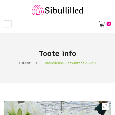
0
No products in the cart.
Toote info
Esileht
>
Täidisõieline Ratsuritäht AKIKO