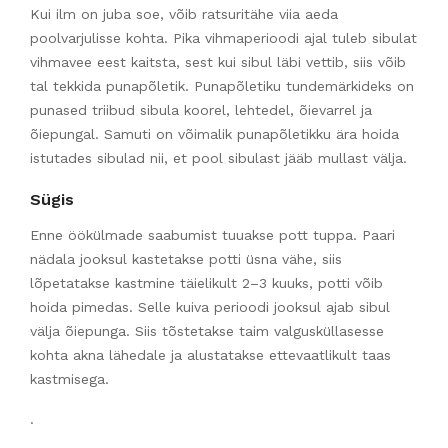
Kui ilm on juba soe, võib ratsuritähe viia aeda
poolvarjulisse kohta. Pika vihmaperioodi ajal tuleb sibulat
vihmavee eest kaitsta, sest kui sibul läbi vettib, siis võib
tal tekkida punapõletik. Punapõletiku tundemärkideks on
punased triibud sibula koorel, lehtedel, õievarrel ja
õiepungal. Samuti on võimalik punapõletikku ära hoida
istutades sibulad nii, et pool sibulast jääb mullast välja.
Sügis
Enne öökülmade saabumist tuuakse pott tuppa. Paari
nädala jooksul kastetakse potti üsna vähe, siis
lõpetatakse kastmine täielikult 2–3 kuuks, potti võib
hoida pimedas. Selle kuiva perioodi jooksul ajab sibul
välja õiepunga. Siis tõstetakse taim valgusküllasesse
kohta akna lähedale ja alustatakse ettevaatlikult taas
kastmisega.
.