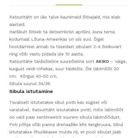
Ratsuritäht on üks talve kaunimaid õitsejaid, mis elab
aastaid.
Harilikult õitseb ta detsembrist aprillini, kuna tema
kodumaal Lõuna-Ameerikas on siis suvi. Õigel
hooldamisel annab ta tüsedast sibulast 2-4 õisikuvart
ning võib vastu pidada üle 10 aasta.
Ratsuritähe täidisõieline suureõieline sort
AKIKO
– valge,
kurgust veidi rohekas, suur täidisõis. Õie läbimõõt 20
cm. Kõrgus 40-50 cm.
Sibula suurus 34/36
Sibula istutamine
Tavaliselt istutatakse sibul potti kas sügisel või
varatalvel. Ratsuritäht istutatakse potti, mille läbimõõt
on vaid paar sentimeetrit suurem sibula läbimõõdust.
Poti põhja võib panna drenaažiks kiht kergkruusa. Sibul
istutatakse õhurikkasse mulda nii, et pool sibulat jääb