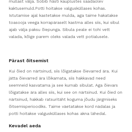
mullast välja. Sobib hästi kauplustes saadaolev
kaktusemuld.Potti hoitakse valgusküllases kohas.
Istutamise ajal kastetakse mulda, aga taime hakatakse
toasooja veega korrapäraselt kastma alles siis, kui sibul
ajab välja paksu õiepunga. Sibula peale ei tohi vett
valada, kõige parem oleks valada vett potialusele.
Pärast õitsemist
Kui õied on närtsinud, siis lõigatakse õievarred ära. Kui
jätta õievarred ära lõikamata, siis hakkavad need
seemneid kasvatama ja see kurnab sibulat. Aga õievars
lõigatakse ära alles siis, kui see on närtsinud. Kui õied on
närtsinud, hakkab ratsuritäht koguma jõudu järgmiseks
õitsemisperioodiks. Taime väetatakse kord nädalas ja
potti hoitakse valgusküllases kohas akna lähedal.
Kevadel aeda