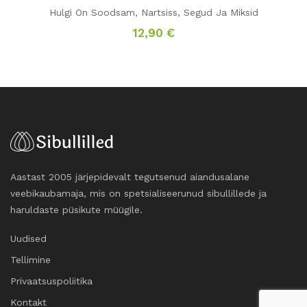
Hulgi On Soodsam
,
Nartsiss
,
Segud Ja Miksid
12,90
€
Aastast 2005 järjepidevalt tegutsenud aiandusalane
veebikaubamaja, mis on spetsialiseerunud sibullillede ja
haruldaste püsikute müügile.
Uudised
Tellimine
Privaatsuspoliitika
Kontakt