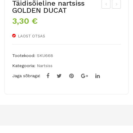
Täidisõieline nartsiss
GOLDEN DUCAT
äidi
äidi
3,30
€
sõi
sõi
elin
elin
LAOST OTSAS
e
e
nar
nar
tsis
tsis
Tootekood:
SKU668
s
s
Kategooria:
Nartsiss
EX
RE
Jaga sõbraga!
TR
PL
AVA
ET
GA
E
NZ
5tk
A