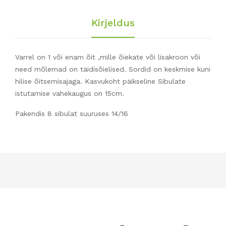
Kirjeldus
Varrel on 1 või enam õit ,mille õiekate või lisakroon või
need mõlemad on täidisõielised. Sordid on keskmise kuni
hilise õitsemisajaga. Kasvukoht päikseline Sibulate
istutamise vahekaugus on 15cm.
Pakendis 8 sibulat suuruses 14/16