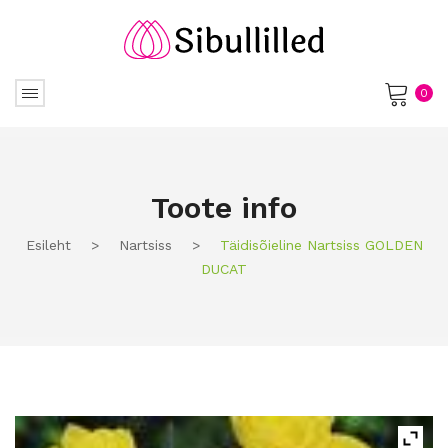
0
No products in the cart.
Toote info
Esileht
>
Nartsiss
>
Täidisõieline Nartsiss GOLDEN
DUCAT